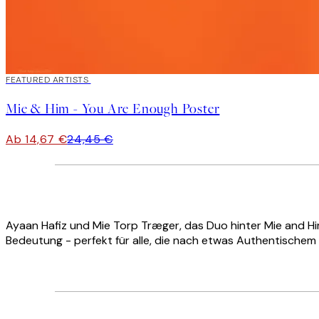
40%*
FEATURED ARTISTS
Mie & Him - You Are Enough Poster
Ab 14,67 €
24,45 €
Ayaan Hafiz und Mie Torp Træger, das Duo hinter Mie and Hi
Bedeutung - perfekt für alle, die nach etwas Authentischem