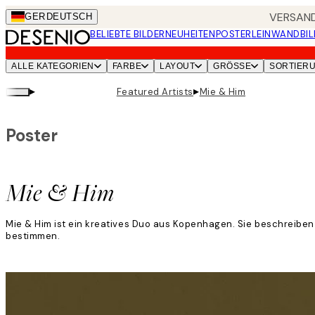
Skip
VERSAND
GER
DEUTSCH
to
BELIEBTE BILDER
NEUHEITEN
POSTER
LEINWANDBIL
main
content.
ALLE KATEGORIEN
FARBE
LAYOUT
GRÖSSE
SORTIER
▸
▸
Featured Artists
Mie & Him
Poster
Mie & Him
Mie & Him ist ein kreatives Duo aus Kopenhagen. Sie beschreiben i
bestimmen.