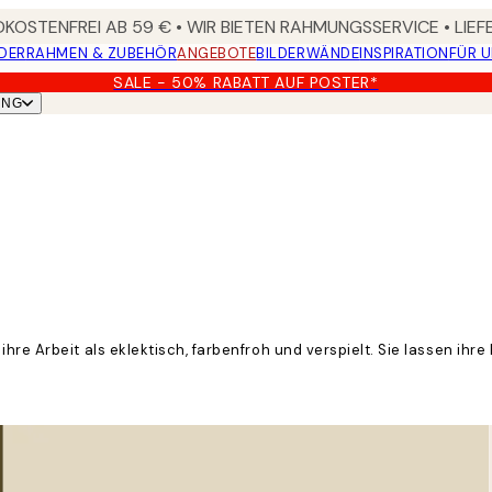
KOSTENFREI AB 59 € • WIR BIETEN RAHMUNGSSERVICE • LIE
DER
RAHMEN & ZUBEHÖR
ANGEBOTE
BILDERWÄNDE
INSPIRATION
FÜR 
SALE - 50% RABATT AUF POSTER*
UNG
hre Arbeit als eklektisch, farbenfroh und verspielt. Sie lassen ihr