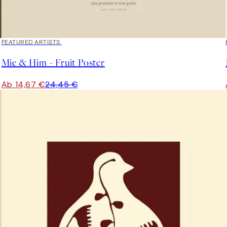
40%*
FEATURED ARTISTS
Mie & Him - Fruit Poster
Ab 14,67 €
24,45 €