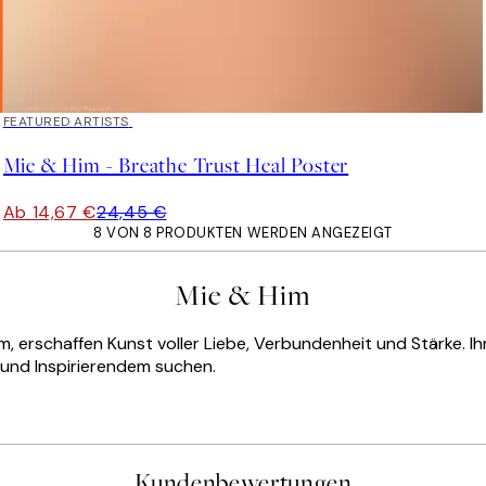
40%*
FEATURED ARTISTS
Mie & Him - Breathe Trust Heal Poster
Ab 14,67 €
24,45 €
8 VON 8 PRODUKTEN WERDEN ANGEZEIGT
Mie & Him
m, erschaffen Kunst voller Liebe, Verbundenheit und Stärke. 
 und Inspirierendem suchen.
Kundenbewertungen