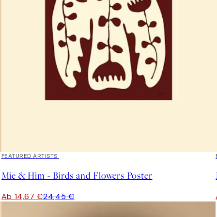
40%*
FEATURED ARTISTS
Mie & Him - Birds and Flowers Poster
Ab 14,67 €
24,45 €