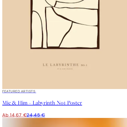
40%*
FEATURED ARTISTS
Mie & Him - Labyrinth No1 Poster
Ab 14,67 €
24,45 €