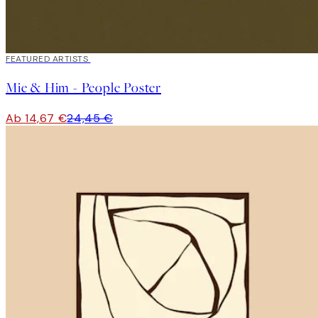
40%*
FEATURED ARTISTS
Mie & Him - People Poster
Ab 14,67 €
24,45 €