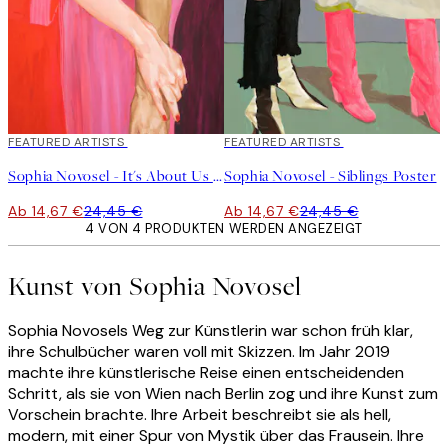
40%*
FEATURED ARTISTS
40%*
FEATURED ARTISTS
Sophia Novosel - It's About Us Poster
Sophia Novosel - Siblings Poster
Ab 14,67 €
24,45 €
Ab 14,67 €
24,45 €
4 VON 4 PRODUKTEN WERDEN ANGEZEIGT
Kunst von Sophia Novosel
Sophia Novosels Weg zur Künstlerin war schon früh klar,
ihre Schulbücher waren voll mit Skizzen. Im Jahr 2019
machte ihre künstlerische Reise einen entscheidenden
Schritt, als sie von Wien nach Berlin zog und ihre Kunst zum
Vorschein brachte. Ihre Arbeit beschreibt sie als hell,
modern, mit einer Spur von Mystik über das Frausein. Ihre