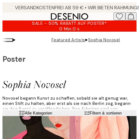
Skip
to
main
SALE - 50% RABATT AUF POSTER*
content.
0 Min.
0 s
Gültig
bis:
▸
▸
Featured Artists
Sophia Novosel
2026-
08-
09
Poster
Sophia Novosel
Novosel begann Kunst zu schaffen, sobald sie alt genug war,
einen Stift zu halten, aber erst als sie nach Berlin zog, begann
sie ihre Kunst zu veröffentlichen. Ihre Arbeiten sind von
Weiterlesen
Alle Kategorien
Filtern & sortieren
Frauengeschichten und -problemen inspiriert und sie arbeitet
hauptsächlich mit Acryl, Aquarell und Dispersionsfarbe.