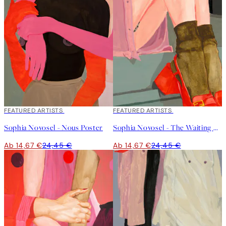
40%*
FEATURED ARTISTS
40%*
FEATURED ARTISTS
Sophia Novosel - Nous Poster
Sophia Novosel - The Waiting Girl Poster
Ab 14,67 €
24,45 €
Ab 14,67 €
24,45 €