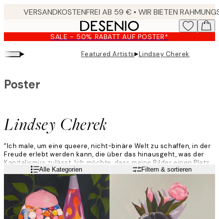
Skip
to
main
SALE - 50% RABATT AUF POSTER*
content.
▸
▸
Featured Artists
Lindsey Cherek
Poster
Lindsey Cherek
"Ich male, um eine queere, nicht-binäre Welt zu schaffen, in der
Freude erlebt werden kann, die über das hinausgeht, was der
Kapitalismus zulässt. Ich möchte, dass meine Bilder einen Platz
Weiterlesen
Alle Kategorien
Filtern & sortieren
bieten, um die Existenz und Lebendigkeit meiner Gemeinschaft
zu dokumentieren und zu ehren. Meine Bilder von
Alltagsgegenständen funktionieren wie Kulturlandschaften und
fangen das queere Leben in Echtzeit ein."