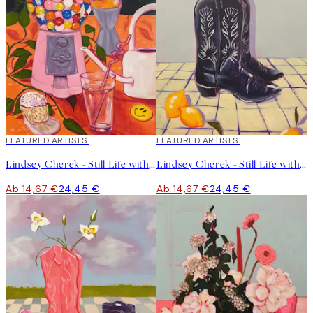
40%*
FEATURED ARTISTS
40%*
FEATURED ARTISTS
Lindsey Cherek - Still Life with Gumball Machine Poster
Lindsey Cherek - Still Life with Tulips in Boots Poster
Ab 14,67 €
24,45 €
Ab 14,67 €
24,45 €