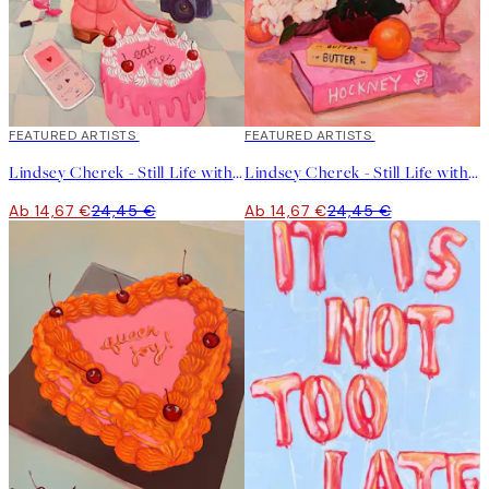
40%*
FEATURED ARTISTS
40%*
FEATURED ARTISTS
Lindsey Cherek - Still Life with Fake Cake Poster
Lindsey Cherek - Still Life with Hockney Book Poster
Ab 14,67 €
24,45 €
Ab 14,67 €
24,45 €