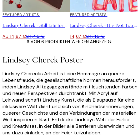
40%*
FEATURED ARTISTS
40%*
FEATURED ARTISTS
Lindsey Cherek - Still Life for Another Birthday Poster
Lindsey Cherek - It is Not Too Late Poster
Ab 14,67 €
24,45 €
14,67 €
24,45 €
6 VON 6 PRODUKTEN WERDEN ANGEZEIGT
Lindsey Cherek Poster
Lindsey Cherecks Arbeit ist eine Hommage an queere
Lebensfreude, die gesellschaftliche Normen herausfordert,
indem Lindsey Alltagsgegenstände mit leuchtenden Farben
und neuen Perspektiven durchtränkt. Mit Acryl auf
Leinwand schafft Lindsey Kunst, die als Blaupause für eine
inklusivere Welt dient und sich von Kindheitserinnerungen,
queerer Geschichte und den Verbindungen der materiellen
Welt inspirieren lässt. Entdecke Lindseys Welt der Farbe
und Kreativität, in der Bilder alle Barrieren überwinden und
uns dazu einladen, an der Feier teilzuhaben.