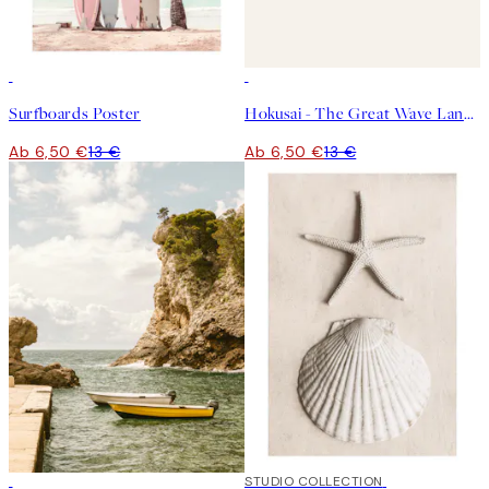
50%*
50%*
Surfboards Poster
Hokusai - The Great Wave Landscape Poster
Ab 6,50 €
13 €
Ab 6,50 €
13 €
50%*
STUDIO COLLECTION