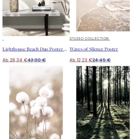
-40%
50%*
STUDIO COLLECTION
Lighthouse Beach Duo Poster Set
Waves of Silence Poster
Ab 26,34 €
43,90 €
Ab 12,23 €
24,45 €