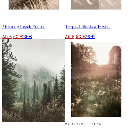
50%*
50%*
Morning Beach Poster
Tropical Shadow Poster
Ab 6,50 €
13 €
Ab 6,50 €
13 €
50%*
50%*
STUDIO COLLECTION