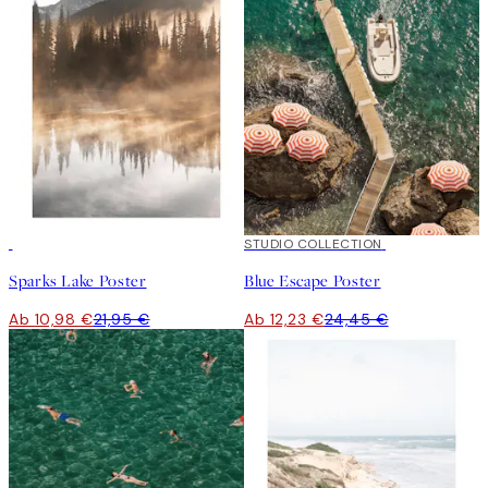
50%*
50%*
STUDIO COLLECTION
Sparks Lake Poster
Blue Escape Poster
Ab 10,98 €
21,95 €
Ab 12,23 €
24,45 €