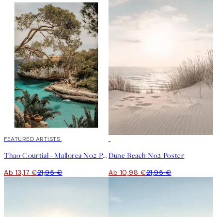
40%*
FEATURED ARTISTS
50%*
Thao Courtial - Mallorca No2 Poster
Dune Beach No2 Poster
Ab 13,17 €
21,95 €
Ab 10,98 €
21,95 €