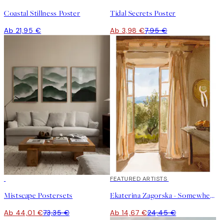
Coastal Stillness Poster
Tidal Secrets Poster
Ab 21,95 €
Ab 3,98 €
7,95 €
-40%
40%*
FEATURED ARTISTS
Mistscape Postersets
Ekaterina Zagorska - Somewhere I Want to Be Poster
Ab 44,01 €
73,35 €
Ab 14,67 €
24,45 €