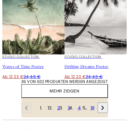
50%*
STUDIO COLLECTION
50%*
STUDIO COLLECTION
Waves of Time Poster
Drifting Dreams Poster
Ab 12,23 €
24,45 €
Ab 12,23 €
24,45 €
36 VON 632 PRODUKTEN WERDEN ANGEZEIGT
MEHR ZEIGEN
1
2
3
4
…
18