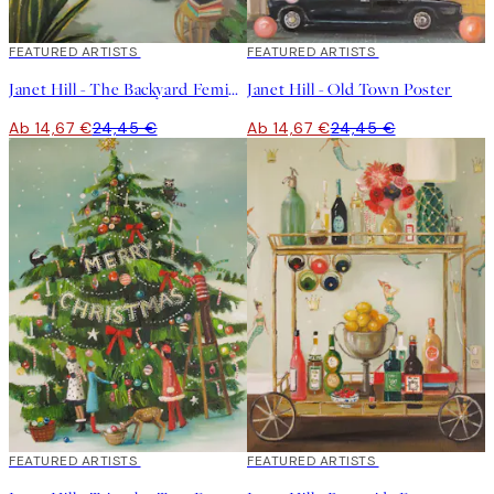
40%*
FEATURED ARTISTS
40%*
FEATURED ARTISTS
Janet Hill - The Backyard Feminist Poster
Janet Hill - Old Town Poster
Ab 14,67 €
24,45 €
Ab 14,67 €
24,45 €
40%*
FEATURED ARTISTS
40%*
FEATURED ARTISTS