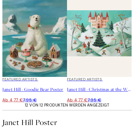
40%*
FEATURED ARTISTS
40%*
FEATURED ARTISTS
Janet Hill - Goodie Bear Poster
Janet Hill - Christmas at the Winter Palace Poster
Ab 4,77 €
7,95 €
Ab 4,77 €
7,95 €
12 VON 12 PRODUKTEN WERDEN ANGEZEIGT
Janet Hill Poster