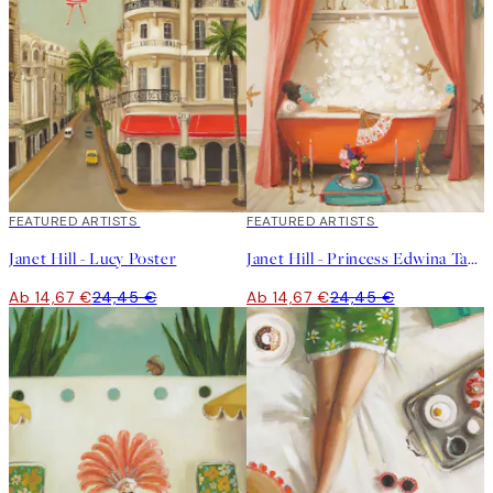
40%*
FEATURED ARTISTS
40%*
FEATURED ARTISTS
Janet Hill - Lucy Poster
Janet Hill - Princess Edwina Takes A Bath Poster
Ab 14,67 €
24,45 €
Ab 14,67 €
24,45 €