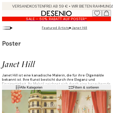
Skip
to
main
SALE - 50% RABATT AUF POSTER*
content.
▸
▸
Featured Artists
Janet Hill
Poster
Janet Hill
Janet Hill ist eine kanadische Malerin, die für ihre Ölgemälde
bekannt ist. Ihre Kunst besticht durch ihre Eleganz und
Einzigartigkeit. Ihr Malstil zeichnet sich durch eine bezaubernde
Weiterlesen
Alle Kategorien
Filtern & sortieren
Mischung aus Nostalgie, Rätselhaftigkeit und Humor aus, die
den Betrachter in verspielte und stimmungsvolle Welten einlädt.