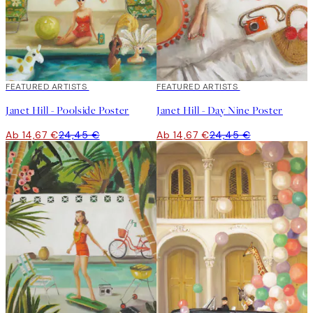
40%*
FEATURED ARTISTS
40%*
FEATURED ARTISTS
Janet Hill - Poolside Poster
Janet Hill - Day Nine Poster
Ab 14,67 €
24,45 €
Ab 14,67 €
24,45 €