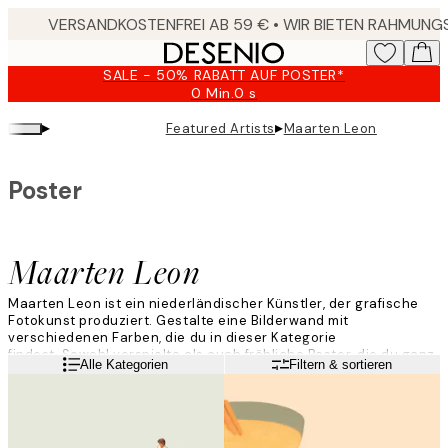
Skip
to
main
SALE - 50% RABATT AUF POSTER*
content.
0 Min.
0 s
Gültig
bis:
▸
▸
Featured Artists
Maarten Leon
2026-
08-
09
Poster
Maarten Leon
Maarten Leon ist ein niederländischer Künstler, der grafische
Fotokunst produziert. Gestalte eine Bilderwand mit
verschiedenen Farben, die du in dieser Kategorie
findest. Sowohl verspielte als auch fröhliche Poster, die du ganz
Weiterlesen
Alle Kategorien
Filtern & sortieren
leicht kombinieren kannst. Lass dich inspirieren und entdecke
hier die Poster von Maarten Leon!