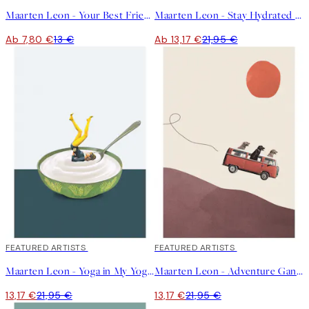
Maarten Leon - Your Best Friends Forget You Get Old Poster
Maarten Leon - Stay Hydrated Poster
Ab 7,80 €
13 €
Ab 13,17 €
21,95 €
40%*
FEATURED ARTISTS
40%*
FEATURED ARTISTS
Maarten Leon - Yoga in My Yoghurt Poster
Maarten Leon - Adventure Gang Poster
13,17 €
21,95 €
13,17 €
21,95 €