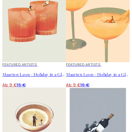
40%*
FEATURED ARTISTS
40%*
FEATURED ARTISTS
Maarten Leon - Holiday in a Glass No2 Poster
Maarten Leon - Holiday in a Glass No1 Poster
Ab 9 €
15 €
Ab 9 €
15 €