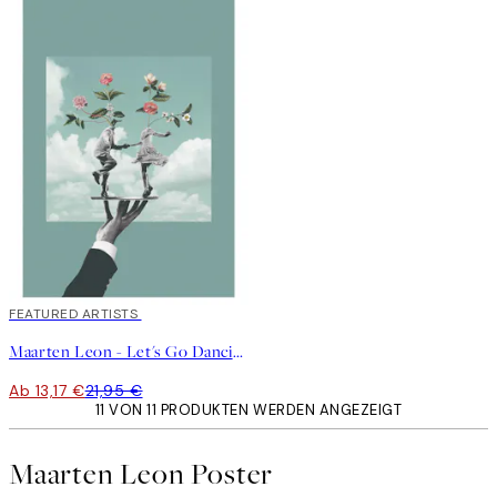
40%*
FEATURED ARTISTS
Maarten Leon - Let's Go Dancing Poster
Ab 13,17 €
21,95 €
11 VON 11 PRODUKTEN WERDEN ANGEZEIGT
Maarten Leon Poster