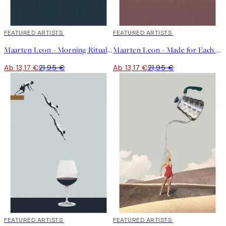
40%*
FEATURED ARTISTS
40%*
FEATURED ARTISTS
Maarten Leon - Morning Rituals Poster
Maarten Leon - Made for Each Other Poster
Ab 13,17 €
21,95 €
Ab 13,17 €
21,95 €
40%*
FEATURED ARTISTS
40%*
FEATURED ARTISTS