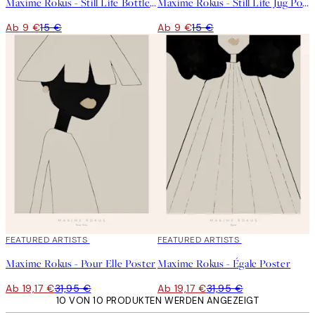
Maxime Rokus - Still Life Bottle Poster
Maxime Rokus - Still Life Jug Poster
Ab 9 €
15 €
Ab 9 €
15 €
40%*
FEATURED ARTISTS
40%*
FEATURED ARTISTS
Maxime Rokus - Pour Elle Poster
Maxime Rokus - Égale Poster
Ab 19,17 €
31,95 €
Ab 19,17 €
31,95 €
10 VON 10 PRODUKTEN WERDEN ANGEZEIGT