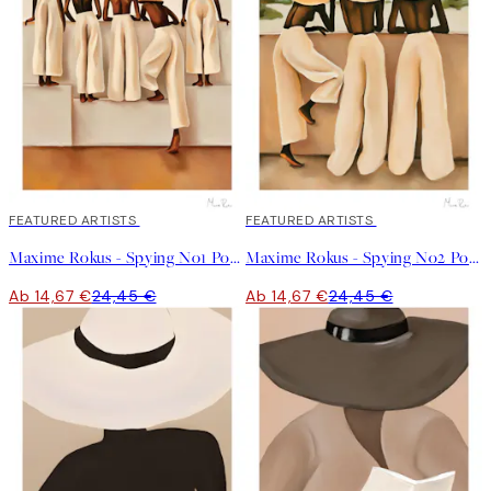
40%*
FEATURED ARTISTS
40%*
FEATURED ARTISTS
Maxime Rokus - Spying No1 Poster
Maxime Rokus - Spying No2 Poster
Ab 14,67 €
24,45 €
Ab 14,67 €
24,45 €