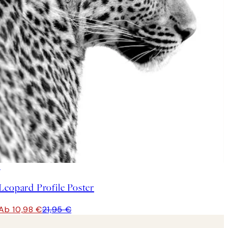
50%*
Leopard Profile Poster
Ab 10,98 €
21,95 €