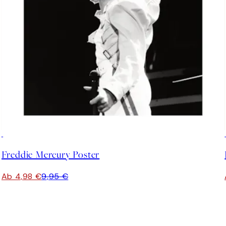
50%*
Freddie Mercury Poster
Ab 4,98 €
9,95 €