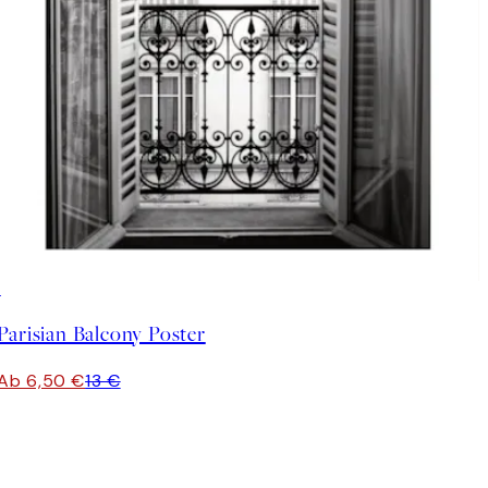
50%*
Parisian Balcony Poster
Ab 6,50 €
13 €