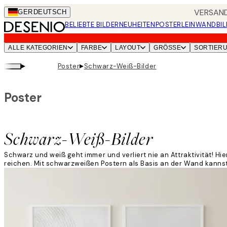
Skip
VERSAND
GER
DEUTSCH
to
BELIEBTE BILDER
NEUHEITEN
POSTER
LEINWANDBIL
main
content.
ALLE KATEGORIEN
FARBE
LAYOUT
GRÖSSE
SORTIER
▸
▸
Poster
Schwarz-Weiß-Bilder
Poster
Schwarz-Weiß-Bilder
Schwarz und weiß geht immer und verliert nie an Attraktivität! Hi
reichen. Mit schwarzweißen Postern als Basis an der Wand kannst 