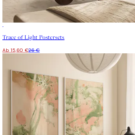
-40%
Trace of Light Postersets
Ab 15,60 €
26 €