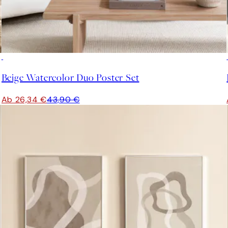
-40%
Beige Watercolor Duo Poster Set
Ab 26,34 €
43,90 €