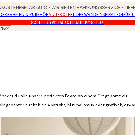
KOSTENFREI AB 59 € • WIR BIETEN RAHMUNGSSERVICE • LIE
DER
RAHMEN & ZUBEHÖR
ANGEBOTE
BILDERWÄNDE
INSPIRATION
FÜR 
SALE - 50% RABATT AUF POSTER*
UNG
findest du alle unsere perfekten Paare an einem Ort gesammelt.
blingsposter direkt hier. Abstrakt, Minimalismus oder grafisch, etw