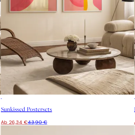
-40%
Sunkissed Postersets
Ab 26,34 €
43,90 €