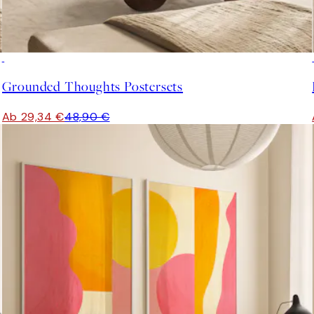
-40%
Grounded Thoughts Postersets
Ab 29,34 €
48,90 €