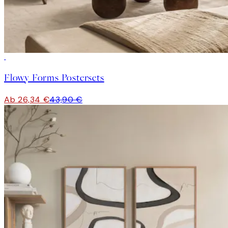
-40%
Flowy Forms Postersets
Ab 26,34 €
43,90 €