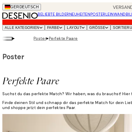
Skip
VERSAND
GER
DEUTSCH
to
BELIEBTE BILDER
NEUHEITEN
POSTER
LEINWANDBIL
main
content.
ALLE KATEGORIEN
FARBE
LAYOUT
GRÖSSE
SORTIER
▸
▸
Poster
Perfekte Paare
Poster
Perfekte Paare
Suchst du das perfekte Match? Wir haben, was du brauchst! Hier 
Finde deinen Stil und schnapp dir das perfekte Match für dein Lie
und shoppe jetzt dein perfektes Paar.