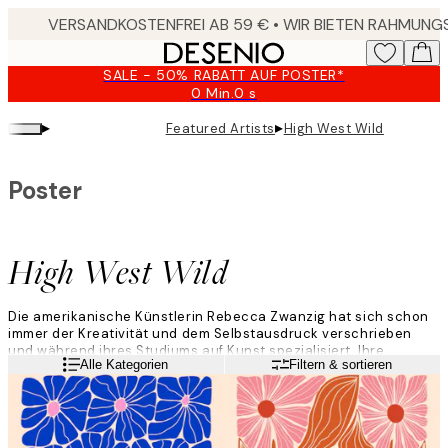
Skip
to
main
SALE - 50% RABATT AUF POSTER*
content.
0 Min.
0 s
Gültig
bis:
▸
▸
Featured Artists
High West Wild
2026-
08-
09
Poster
High West Wild
Die amerikanische Künstlerin Rebecca Zwanzig hat sich schon
immer der Kreativität und dem Selbstausdruck verschrieben
und während ihres Studiums auf Kunst spezialisiert. Ihre
Weiterlesen
Alle Kategorien
Filtern & sortieren
detailreichen und farbenfrohen Kompositionen fangen die
Essenz der Natur ein und gründen sich in ihrer Faszination für
wissenschaftliche Untersuchungen von Pflanzen und
Lebewesen.