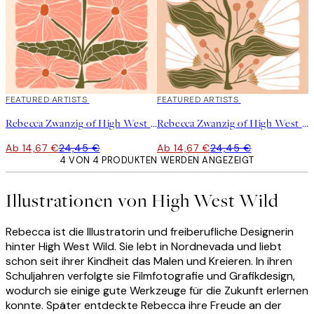
40%*
FEATURED ARTISTS
40%*
FEATURED ARTISTS
Rebecca Zwanzig of High West Wild - Franny Poster
Rebecca Zwanzig of High West Wild - Maeve Poster
Ab 14,67 €
24,45 €
Ab 14,67 €
24,45 €
4 VON 4 PRODUKTEN WERDEN ANGEZEIGT
Illustrationen von High West Wild
Rebecca ist die Illustratorin und freiberufliche Designerin
hinter High West Wild. Sie lebt in Nordnevada und liebt
schon seit ihrer Kindheit das Malen und Kreieren. In ihren
Schuljahren verfolgte sie Filmfotografie und Grafikdesign,
wodurch sie einige gute Werkzeuge für die Zukunft erlernen
konnte. Später entdeckte Rebecca ihre Freude an der