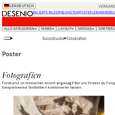
Skip
VERSAND
GER
DEUTSCH
to
BELIEBTE BILDER
NEUHEITEN
POSTER
LEINWANDBIL
main
content.
ALLE KATEGORIEN
FARBE
LAYOUT
GRÖSSE
SORTIER
▸
▸
Kunstdrucke
Fotografien
Poster
Fotografien
Fotokunst ist momentan enorm angesagt! Bei uns findest du Foto
beispielsweise Textbildern kombinieren lassen.