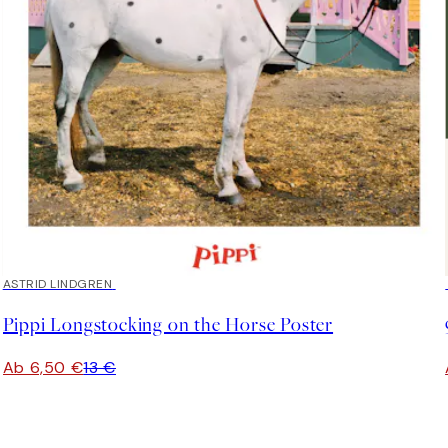
50%*
ASTRID LINDGREN
Pippi Longstocking on the Horse Poster
Ab 6,50 €
13 €