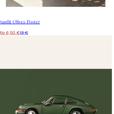
50%*
Sunlit Olives Poster
Ab 6,50 €
13 €