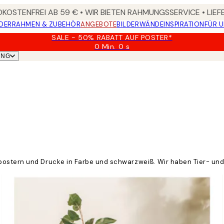
KOSTENFREI AB 59 € • WIR BIETEN RAHMUNGSSERVICE • LIE
DER
RAHMEN & ZUBEHÖR
ANGEBOTE
BILDERWÄNDE
INSPIRATION
FÜR 
SALE - 50% RABATT AUF POSTER*
0 Min.
0 s
Gültig
UNG
bis:
2026-
08-
09
postern und Drucke in Farbe und schwarzweiß. Wir haben Tier- und