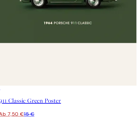
50%*
911 Classic Green Poster
Ab 7,50 €
15 €