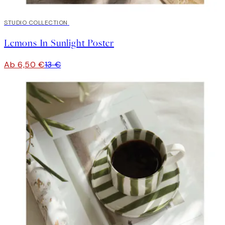
50%*
STUDIO COLLECTION
Lemons In Sunlight Poster
Ab 6,50 €
13 €