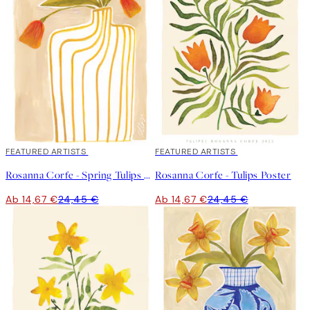
40%*
FEATURED ARTISTS
40%*
FEATURED ARTISTS
Rosanna Corfe - Spring Tulips Poster
Rosanna Corfe - Tulips Poster
Ab 14,67 €
24,45 €
Ab 14,67 €
24,45 €