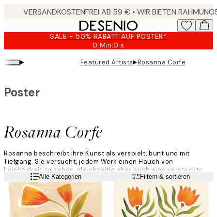
Skip
to
main
SALE - 50% RABATT AUF POSTER*
content.
0 Min.
0 s
Gültig
bis:
▸
▸
Featured Artists
Rosanna Corfe
2026-
08-
09
Poster
Rosanna Corfe
Rosanna beschreibt ihre Kunst als verspielt, bunt und mit
Tiefgang. Sie versucht, jedem Werk einen Hauch von
Leichtigkeit zu geben, gleichzeitig aber auch eine versteckte
Weiterlesen
Alle Kategorien
Filtern & sortieren
Bedeutung und Tiefe einzuflechten. Aufgrund der Flexibilität und
kräftigen Farben, nutzt sie für ihre Bilder vorwiegend Gouache
und Tinte, experimentiert aber auch ständig mit neuen
Materialien, um ihre Kunst immer weiterzuentwickeln.