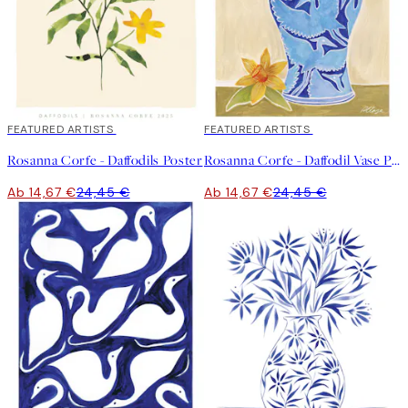
40%*
FEATURED ARTISTS
40%*
FEATURED ARTISTS
Rosanna Corfe - Daffodils Poster
Rosanna Corfe - Daffodil Vase Poster
Ab 14,67 €
24,45 €
Ab 14,67 €
24,45 €