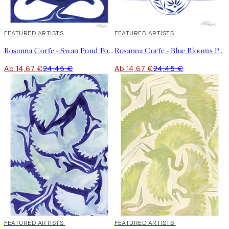
40%*
FEATURED ARTISTS
40%*
FEATURED ARTISTS
Rosanna Corfe - Swan Pond Poster
Rosanna Corfe - Blue Blooms Poster
Ab 14,67 €
24,45 €
Ab 14,67 €
24,45 €
40%*
FEATURED ARTISTS
40%*
FEATURED ARTISTS