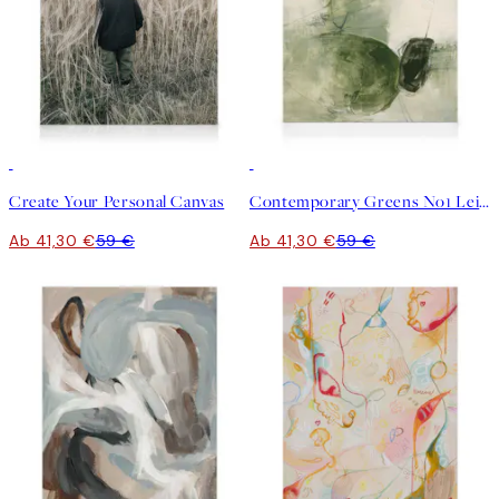
30%*
Kunst erstellen
30%*
Create Your Personal Canvas
Contemporary Greens No1 Leinwandbild
Ab 41,30 €
59 €
Ab 41,30 €
59 €