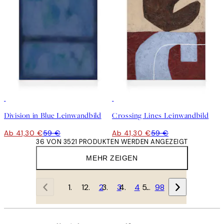
30%*
30%*
Division in Blue Leinwandbild
Crossing Lines Leinwandbild
Ab 41,30 €
59 €
Ab 41,30 €
59 €
36 VON 3521 PRODUKTEN WERDEN ANGEZEIGT
MEHR ZEIGEN
1
2
3
4
…
98