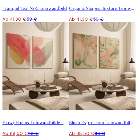
Tranquil Teal No2 Leinwandbild
Organic Shapes Texture Leinwandbild
Ab 41,30 €
59 €
Ab 41,30 €
59 €
-25%
-25%
Flowy Forms Leinwandbilder Duo
Blush Expression Leinwandbilder Duo
Ab 88,50 €
118 €
Ab 88,50 €
118 €