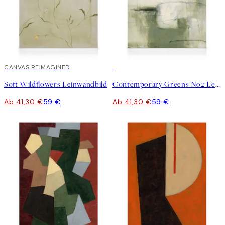
30%*
CANVAS REIMAGINED
30%*
Soft Wildflowers Leinwandbild
Contemporary Greens No2 Leinwandbild
Ab 41,30 €
59 €
Ab 41,30 €
59 €