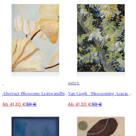
30%*
30%*
AW25
Abstract Blossoms Leinwandbild
Van Gogh - Blossoming Acacia Branches Leinwandbild
Ab 41,30 €
59 €
Ab 41,30 €
59 €