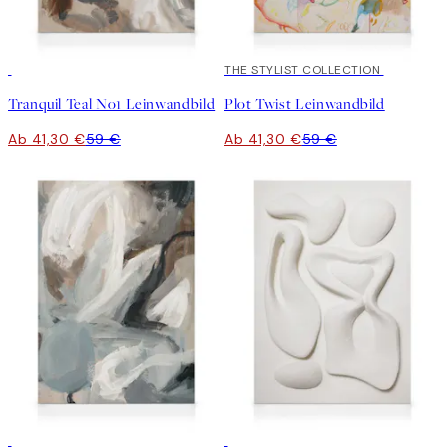
30%*
30%*
THE STYLIST COLLECTION
Tranquil Teal No1 Leinwandbild
Plot Twist Leinwandbild
Ab 41,30 €
59 €
Ab 41,30 €
59 €
30%*
30%*