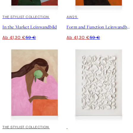
30%*
THE STYLIST COLLECTION
30%*
AW25
In the Market Leinwandbild
Form and Function Leinwandbild
Ab 41,30 €
59 €
Ab 41,30 €
59 €
30%*
THE STYLIST COLLECTION
30%*