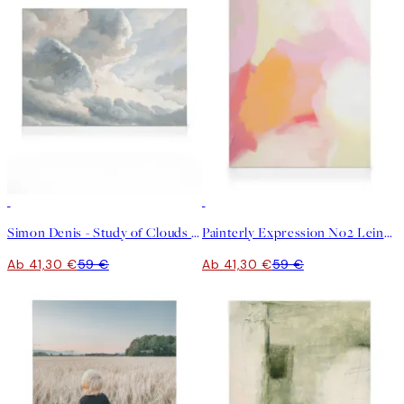
30%*
30%*
Simon Denis - Study of Clouds with a Sunset near Rome Leinwandbild
Painterly Expression No2 Leinwandbild
Ab 41,30 €
59 €
Ab 41,30 €
59 €