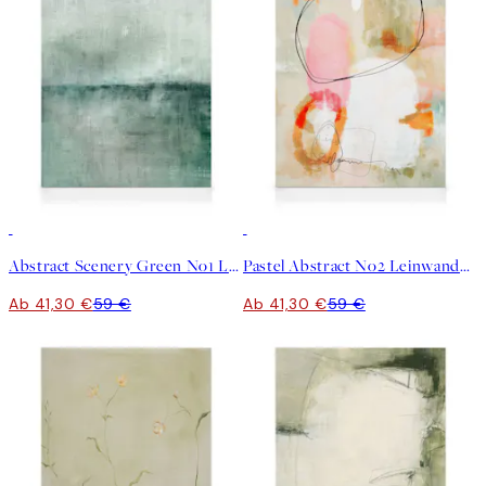
30%*
30%*
Abstract Scenery Green No1 Leinwandbild
Pastel Abstract No2 Leinwandbild
Ab 41,30 €
59 €
Ab 41,30 €
59 €