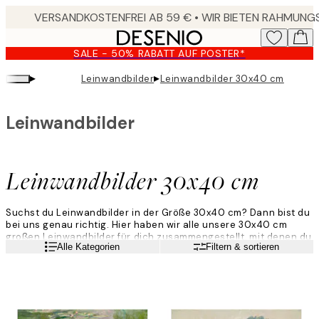
Skip
to
main
SALE - 50% RABATT AUF POSTER*
content.
▸
▸
Leinwandbilder
Leinwandbilder 30x40 cm
Leinwandbilder
Leinwandbilder 30x40 cm
Suchst du Leinwandbilder in der Größe 30x40 cm? Dann bist du
bei uns genau richtig. Hier haben wir alle unsere 30x40 cm
großen Leinwandbilder für dich zusammengestellt, mit denen du
Weiterlesen
Alle Kategorien
Filtern & sortieren
dein Zuhause dekorieren kannst. Trendige und qualitativ
hochwertige Kunst in verschiedenen Stilrichtungen und
Designs.