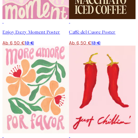
50%*
50%*
Enjoy Every Moment Poster
Caffè del Cuore Poster
Ab 6,50 €
13 €
Ab 6,50 €
13 €
50%*
50%*