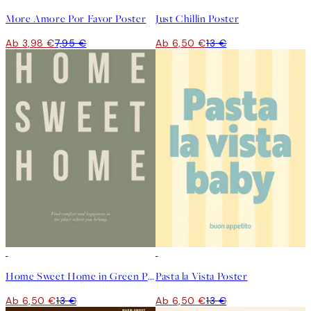
More Amore Por Favor Poster
Just Chillin Poster
Ab 3,98 €
7,95 €
Ab 6,50 €
13 €
50%*
50%*
Home Sweet Home in Green Poster
Pasta la Vista Poster
Ab 6,50 €
13 €
Ab 6,50 €
13 €