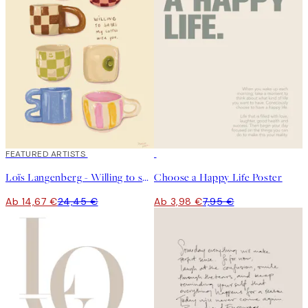
40%*
FEATURED ARTISTS
50%*
Loïs Langenberg - Willing to share my Coffe with you Poster
Choose a Happy Life Poster
Ab 14,67 €
24,45 €
Ab 3,98 €
7,95 €