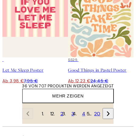
50%*
50%*
SS25
Let Me Sleep Poster
Good Things in Pastel Poster
Ab 3,98 €
7,95 €
Ab 12,23 €
24,45 €
36 VON 707 PRODUKTEN WERDEN ANGEZEIGT
MEHR ZEIGEN
1
2
3
4
…
20