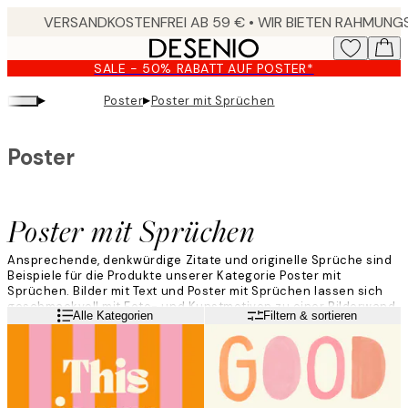
Skip
to
main
SALE - 50% RABATT AUF POSTER*
content.
▸
▸
Poster
Poster mit Sprüchen
Poster
Poster mit Sprüchen
Ansprechende, denkwürdige Zitate und originelle Sprüche sind
Beispiele für die Produkte unserer Kategorie Poster mit
Sprüchen. Bilder mit Text und Poster mit Sprüchen lassen sich
geschmackvoll mit Foto- und Kunstmotiven zu einer Bilderwand
Weiterlesen
Alle Kategorien
Filtern & sortieren
komponieren und passen in alle Wohnräume und
Einrichtungsstile.