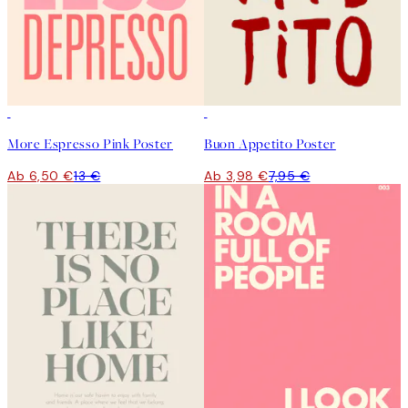
50%*
50%*
More Espresso Pink Poster
Buon Appetito Poster
Ab 6,50 €
13 €
Ab 3,98 €
7,95 €