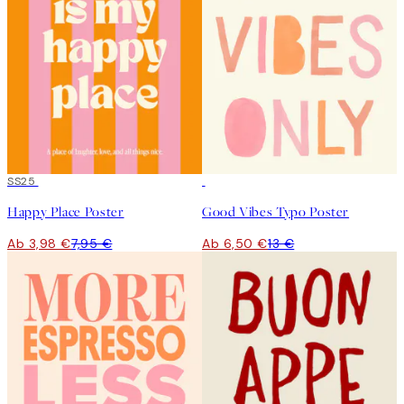
50%*
SS25
50%*
Happy Place Poster
Good Vibes Typo Poster
Ab 3,98 €
7,95 €
Ab 6,50 €
13 €