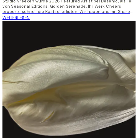
Studio Vreeken wurde 2026 Featured Artist bei Desenio, als Teil
von Seasonal Editions: Golden Serenade. Ihr Werk Cheers
eroberte schnell die Bestsellerlisten. Wir haben uns mit Sharon
Vreeken, der Künstlerin hinter Studio Vreeken,
WEITERLESEN
zusammengesetzt, um über Kunst, Leben und Inspiration zu
sprechen