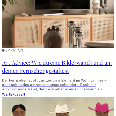
INSPIRATION
Art Advice: Wie du eine Bilderwand rund um
deinen Fernseher gestaltest
Der Fernseher ist oft das zentrale Element im Wohnzimmer –
aber selten das ästhetisch ansprechendste. Doch der
aufkommende Trend, den Fernseher in eine Bilderwand zu
integrieren, eröffnet neue kreative Möglichkeiten. Indem du den
WEITERLESEN
Fernseher mit Kunst umrahmst, kannst du ihn in deine
Einrichtung einbinden – und eine Wand kreieren, die toll
aussieht, persönlich wirkt und stimmig zusammengestellt ist.
Für diesen Art Advice Auftrag hatten wir freie Hand, eine
Bilderwand rund um einen Fernseher in einem Zuhause zu