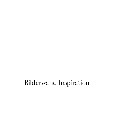
50%*
Poster - The Ten Largest, C
Ab 6,50 €
13 €
Bilderwand Inspiration