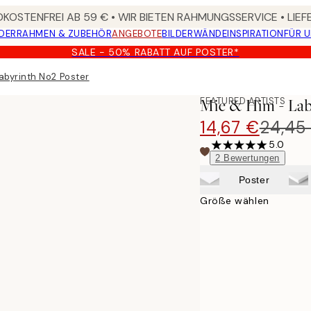
KOSTENFREI AB 59 € • WIR BIETEN RAHMUNGSSERVICE • LIE
DER
RAHMEN & ZUBEHÖR
ANGEBOTE
BILDERWÄNDE
INSPIRATION
FÜR 
SALE - 50% RABATT AUF POSTER*
abyrinth No2 Poster
FEATURED ARTISTS
Mie & Him - Lab
14,67 €
24,45
5.0
2
Bewertungen
Poster
Größe wählen