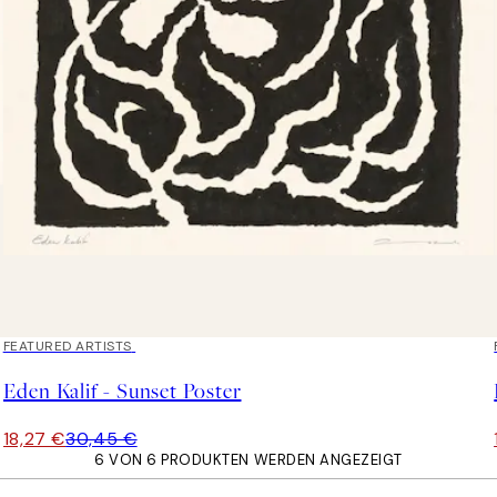
40%*
FEATURED ARTISTS
Eden Kalif - Sunset Poster
18,27 €
30,45 €
6 VON 6 PRODUKTEN WERDEN ANGEZEIGT