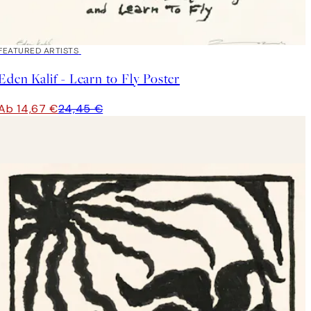
40%*
FEATURED ARTISTS
Eden Kalif - Learn to Fly Poster
Ab 14,67 €
24,45 €