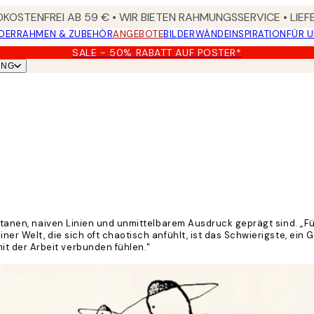
KOSTENFREI AB 59 € • WIR BIETEN RAHMUNGSSERVICE • LIE
DER
RAHMEN & ZUBEHÖR
ANGEBOTE
BILDERWÄNDE
INSPIRATION
FÜR 
SALE - 50% RABATT AUF POSTER*
UNG
pontanen, naiven Linien und unmittelbarem Ausdruck geprägt sind. „
ner Welt, die sich oft chaotisch anfühlt, ist das Schwierigste, ein
t der Arbeit verbunden fühlen."