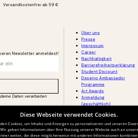
Versandkostenfrei ab 59 €
Über uns
Presse
Impressum
Career
unseren Newsletter anmeldest!
Nachhaltigkeit
Barrierefreiheitserklärung
Student Discount
Desenio Ambassador
Programme
Art Awards
 deine Daten verarbeiten
Anmeldung
(geschäftlich)
Diese Webseite verwendet Cookies.
den Cookies, um Inhalte und Anzeigen zu personalisieren und unseren Date
GER
DEUTSCH
. Wir geben Informationen über Ihre Nutzung unserer Website auch an unser
rtner weiter, die diese möglicherweise mit anderen Informationen kombiniere