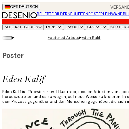
Skip
VERSAND
GER
DEUTSCH
to
BELIEBTE BILDER
NEUHEITEN
POSTER
LEINWANDBIL
main
content.
ALLE KATEGORIEN
FARBE
LAYOUT
GRÖSSE
SORTIER
▸
▸
Featured Artists
Eden Kalif
Poster
Eden Kalif
Eden Kalif ist Tätowierer und Illustrator, dessen Arbeiten von s
herauszutreten und es zu wagen, auf neue Weise zu kreieren. In ei
dem Prozess gegenüber und den Menschen gegenüber, die sich mi
Weiterlesen