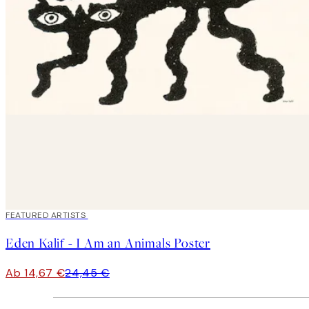
40%*
FEATURED ARTISTS
Eden Kalif - I Am an Animals Poster
Ab 14,67 €
24,45 €