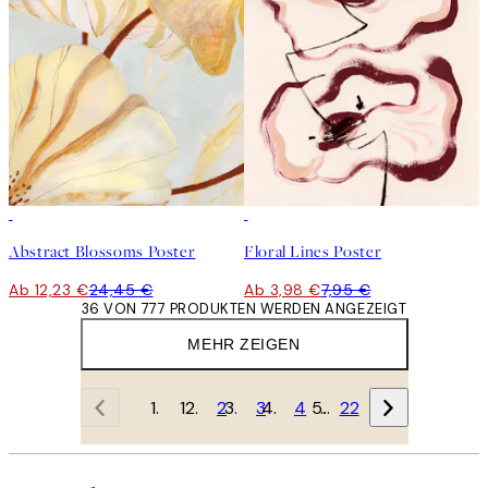
50%*
50%*
Abstract Blossoms Poster
Floral Lines Poster
Ab 12,23 €
24,45 €
Ab 3,98 €
7,95 €
36 VON 777 PRODUKTEN WERDEN ANGEZEIGT
MEHR ZEIGEN
1
2
3
4
…
22