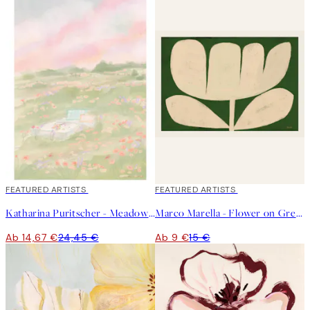
40%*
FEATURED ARTISTS
40%*
FEATURED ARTISTS
Katharina Puritscher - Meadow Poster
Marco Marella - Flower on Green Poster
Ab 14,67 €
24,45 €
Ab 9 €
15 €