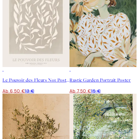
50%*
50%*
Le Pouvoir des Fleurs No1 Poster
Rustic Garden Portrait Poster
Ab 6,50 €
13 €
Ab 7,50 €
15 €