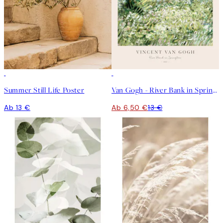
50%*
Summer Still Life Poster
Van Gogh - River Bank in Springtime Poster
Ab 13 €
Ab 6,50 €
13 €