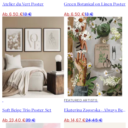
Atelier du Vert Poster
Green Botanical on Linen Poster
Ab 6,50 €
13 €
Ab 6,50 €
13 €
-40%
40%*
FEATURED ARTISTS
Soft Beige Trio Poster Set
Ekaterina Zagorska - Always Be There for You Poster
Ab 23,40 €
39 €
Ab 14,67 €
24,45 €