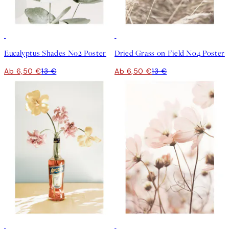
50%*
50%*
Eucalyptus Shades No2 Poster
Dried Grass on Field No4 Poster
Ab 6,50 €
13 €
Ab 6,50 €
13 €
50%*
50%*