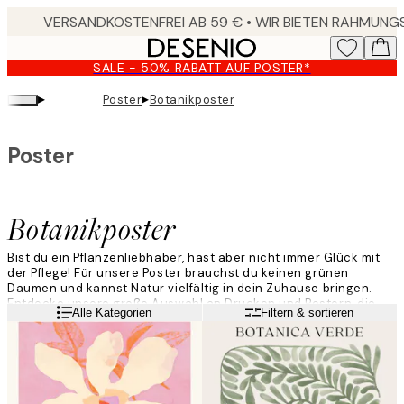
Skip
to
main
SALE - 50% RABATT AUF POSTER*
content.
▸
▸
Poster
Botanikposter
Poster
Botanikposter
Bist du ein Pflanzenliebhaber, hast aber nicht immer Glück mit
der Pflege! Für unsere Poster brauchst du keinen grünen
Daumen und kannst Natur vielfältig in dein Zuhause bringen.
Entdecke unsere große Auswahl an Drucken und Postern, die
Weiterlesen
Alle Kategorien
Filtern & sortieren
alles von Palmen, über Kakteen bis zu romantischen Blüten
abdeckt. Garantiert pflegefrei!