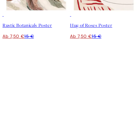
50%*
50%*
Rustic Botanicals Poster
Hug of Roses Poster
Ab 7,50 €
15 €
Ab 7,50 €
15 €