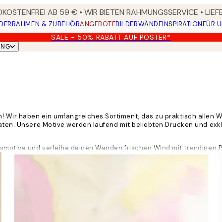
KOSTENFREI AB 59 € • WIR BIETEN RAHMUNGSSERVICE • LIE
DER
RAHMEN & ZUBEHÖR
ANGEBOTE
BILDERWÄNDE
INSPIRATION
FÜR 
SALE - 50% RABATT AUF POSTER*
UNG
! Wir haben ein umfangreiches Sortiment, das zu praktisch allen 
maten. Unsere Motive werden laufend mit beliebten Drucken und exkl
ngsmotive und verleihe deinen Wänden frischen Wind mit trendigen 