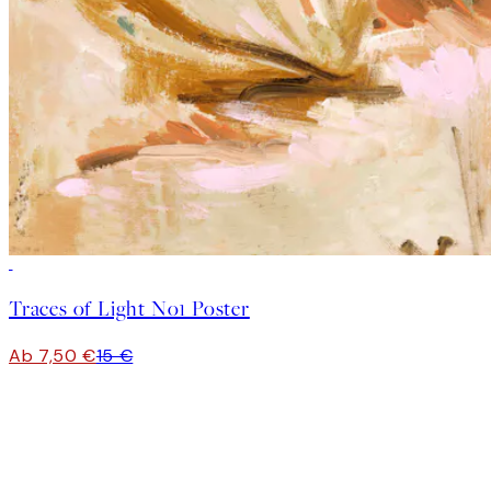
50%*
Traces of Light No1 Poster
Ab 7,50 €
15 €