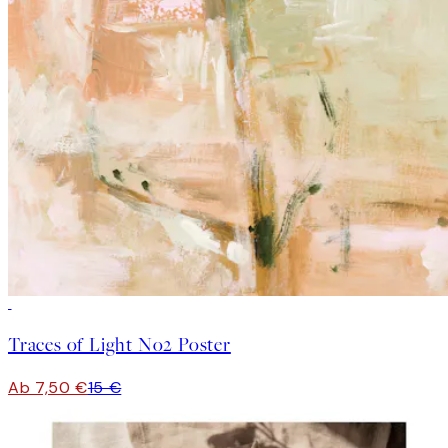
50%*
Traces of Light No2 Poster
Ab 7,50 €
15 €