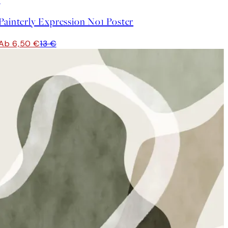
50%*
Painterly Expression No1 Poster
Ab 6,50 €
13 €