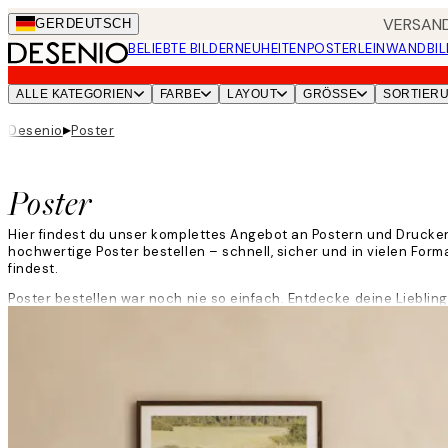
Skip
VERSAND
GER
DEUTSCH
to
BELIEBTE BILDER
NEUHEITEN
POSTER
LEINWANDBIL
main
content.
ALLE KATEGORIEN
FARBE
LAYOUT
GRÖSSE
SORTIER
▸
Desenio
Poster
Poster
Hier findest du unser komplettes Angebot an Postern und Drucken
hochwertige Poster bestellen – schnell, sicher und in vielen For
findest.
Poster bestellen war noch nie so einfach. Entdecke deine Liebli
Weiterlesen