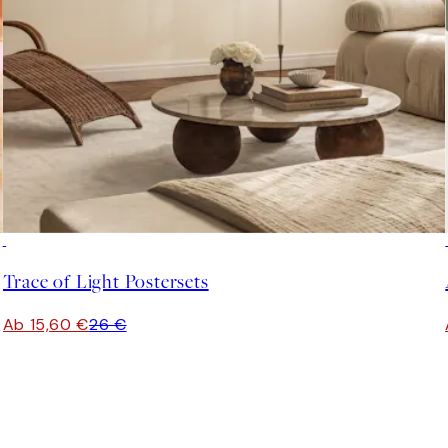
-40%
Trace of Light Postersets
Ab 15,60 €
26 €