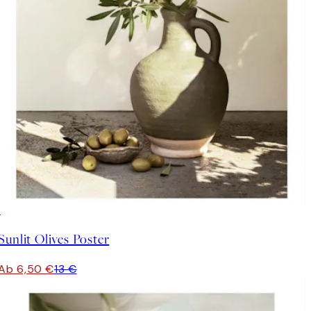
50%*
Sunlit Olives Poster
Ab 6,50 €
13 €