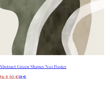
50%*
Abstract Green Shapes No1 Poster
Ab 6,50 €
13 €