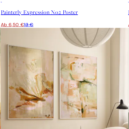
50%*
Painterly Expression No2 Poster
Ab 6,50 €
13 €