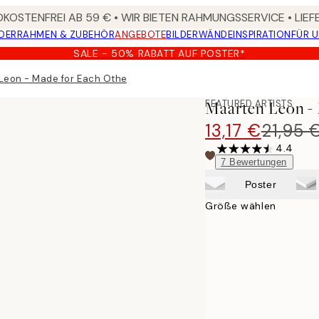
KOSTENFREI AB 59 € • WIR BIETEN RAHMUNGSSERVICE • LIE
DER
RAHMEN & ZUBEHÖR
ANGEBOTE
BILDERWÄNDE
INSPIRATION
FÜR 
SALE - 50% RABATT AUF POSTER*
Leon - Made for Each Other Poster
FEATURED ARTISTS
Maarten Leon -
13,17 €
21,95 
4.4
7
Bewertungen
Poster
Größe wählen