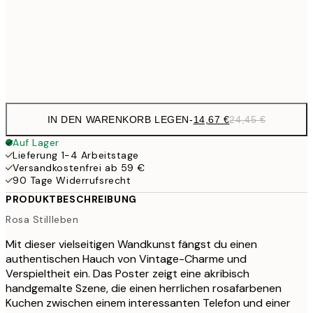
25,1
50x70 cm
41,
Frame
options
IN DEN WARENKORB LEGEN
-
14,67 €
24,45 €
Auf Lager
Lieferung 1-4 Arbeitstage
Versandkostenfrei ab 59 €
90 Tage Widerrufsrecht
PRODUKTBESCHREIBUNG
Rosa Stillleben
Mit dieser vielseitigen Wandkunst fängst du einen
authentischen Hauch von Vintage-Charme und
Verspieltheit ein. Das Poster zeigt eine akribisch
handgemalte Szene, die einen herrlichen rosafarbenen
Kuchen zwischen einem interessanten Telefon und einer