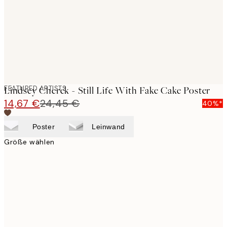
images
FEATURED ARTISTS
Lindsey Cherek - Still Life With Fake Cake Poster
14,67 €
24,45 €
40%*
Poster
Leinwand
Größe wählen