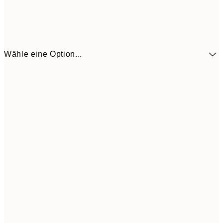
Wähle eine Option...
14,6
30x40 cm
24,