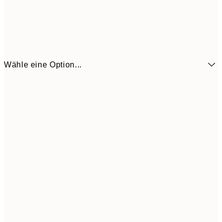
Wähle eine Option...
9,
50x70 cm