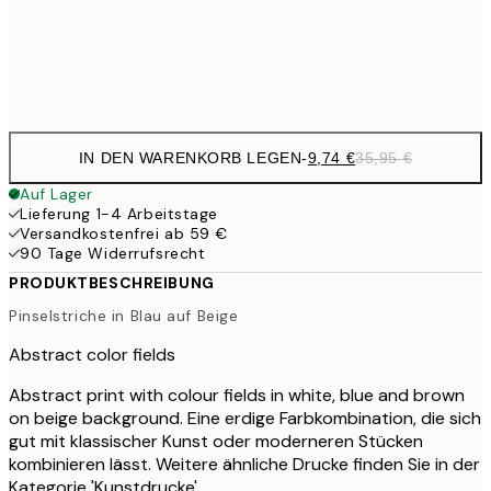
35,
Frame
options
IN DEN WARENKORB LEGEN
-
9,74 €
35,95 €
Auf Lager
Lieferung 1-4 Arbeitstage
Versandkostenfrei ab 59 €
90 Tage Widerrufsrecht
PRODUKTBESCHREIBUNG
Pinselstriche in Blau auf Beige
Abstract color fields
Abstract print with colour fields in white, blue and brown
on beige background. Eine erdige Farbkombination, die sich
gut mit klassischer Kunst oder moderneren Stücken
kombinieren lässt. Weitere ähnliche Drucke finden Sie in der
Kategorie 'Kunstdrucke'.