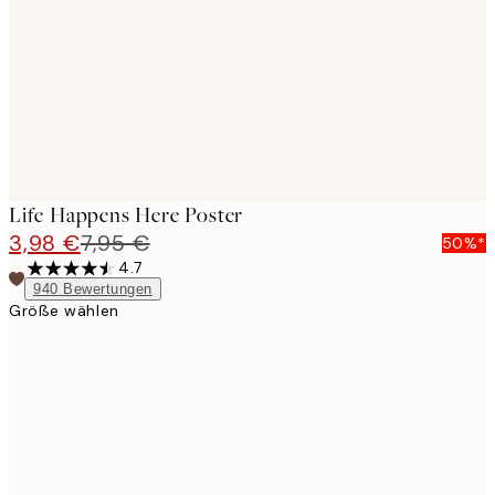
images
Life Happens Here Poster
3,98 €
7,95 €
50%*
4.7
940
Bewertungen
Größe wählen