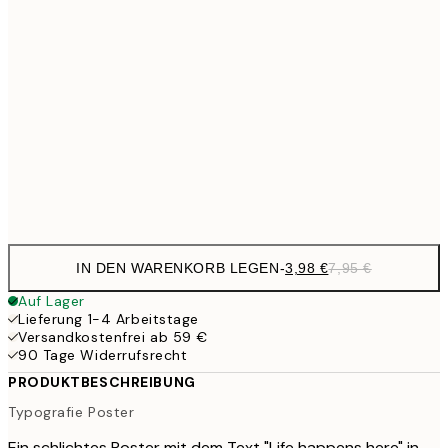
6,
21x30 cm
10,9
30x40 cm
21,
17,9
50x70 cm
35,
Frame
options
IN DEN WARENKORB LEGEN
-
3,98 €
7,95 €
Auf Lager
Lieferung 1-4 Arbeitstage
Versandkostenfrei ab 59 €
90 Tage Widerrufsrecht
PRODUKTBESCHREIBUNG
Typografie Poster
Ein schlichtes Poster mit dem Text "Life happens here" in