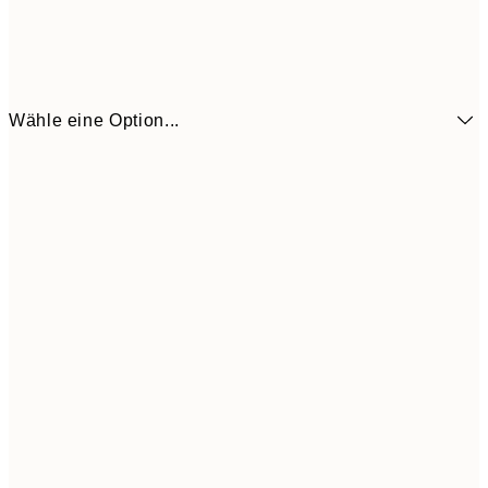
Wähle eine Option...
3,
13x18 cm
7,