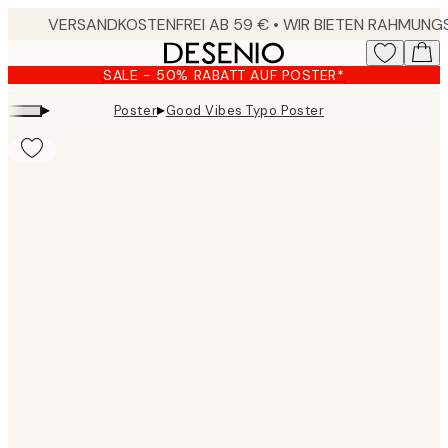
Skip
to
main
SALE - 50% RABATT AUF POSTER*
content.
▸
▸
Poster
Good Vibes Typo Poster
Product
images