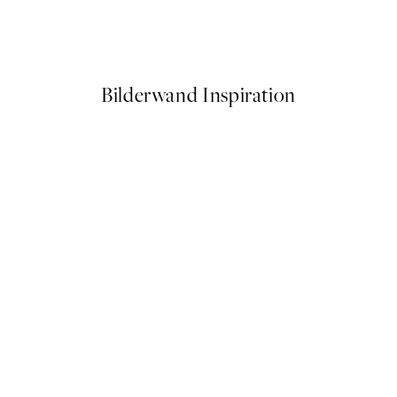
o2 Poster
Abstract Pink Shapes No1 Po
Ab 10,98 €
21,95 €
Bilderwand Inspiration