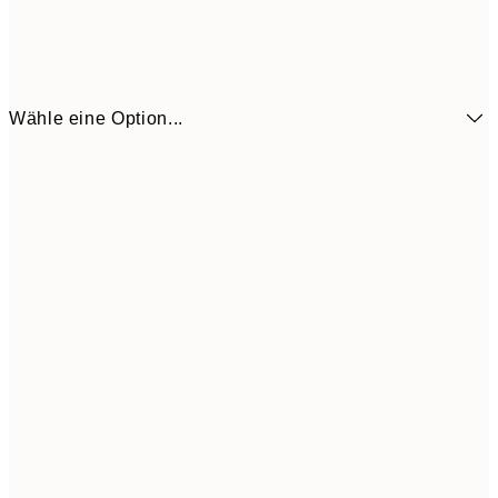
Wähle eine Option...
6,
21x30 cm