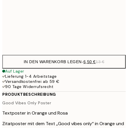
10,9
30x40 cm
21,
17,9
50x70 cm
35,
Frame
options
IN DEN WARENKORB LEGEN
-
6,50 €
13 €
Auf Lager
Lieferung 1-4 Arbeitstage
Versandkostenfrei ab 59 €
90 Tage Widerrufsrecht
PRODUKTBESCHREIBUNG
Good Vibes Only Poster
Textposter in Orange und Rosa
Zitatposter mit dem Text „Good vibes only“ in Orange und