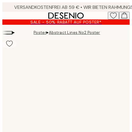
Skip
to
main
SALE - 50% RABATT AUF POSTER*
content.
▸
▸
Poster
Abstract Lines No2 Poster
Product
images