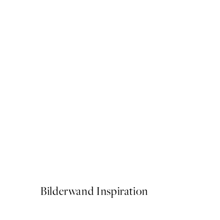
50%*
Cottongrass Poster
Ab 6,50 €
13 €
Bilderwand Inspiration