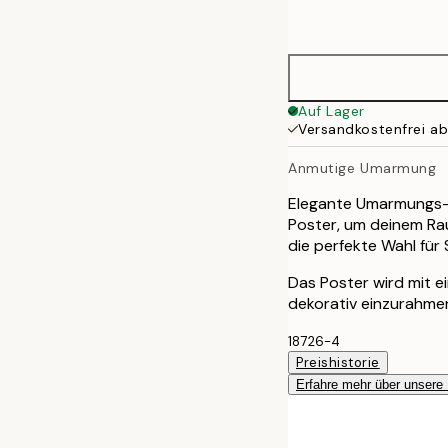
options
30x40 cm
50x70 cm
Auf Lager
Versandkostenfrei a
70x100 cm
Anmutige Umarmung
Elegante Umarmungs-Il
Poster, um deinem Rau
die perfekte Wahl fü
Das Poster wird mit 
dekorativ einzurahme
18726-4
Preishistorie
Erfahre mehr über unsere