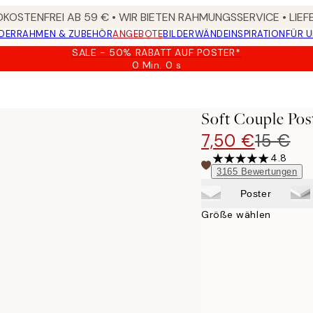
KOSTENFREI AB 59 € • WIR BIETEN RAHMUNGSSERVICE • LIE
DER
RAHMEN & ZUBEHÖR
ANGEBOTE
BILDERWÄNDE
INSPIRATION
FÜR 
SALE - 50% RABATT AUF POSTER*
0 Min.
0 s
Gültig
bis:
2026-
08-
Soft Couple Pos
09
7,50 €
15 €
4.8
3165
Bewertungen
Poster
Größe wählen