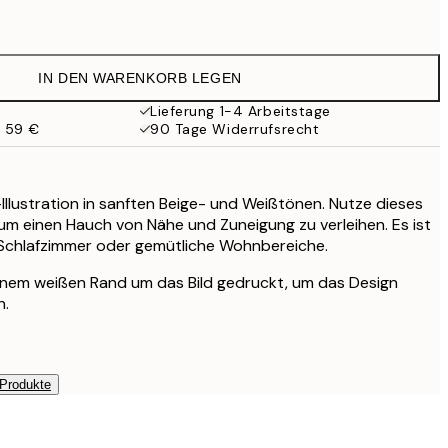
15 €
12,23 €
24,45 €
IN DEN WARENKORB LEGEN
20,98 €
41,95 €
Lieferung 1-4 Arbeitstage
b 59 €
90 Tage Widerrufsrecht
27,23 €
54,45 €
lustration in sanften Beige- und Weißtönen. Nutze dieses
m einen Hauch von Nähe und Zuneigung zu verleihen. Es ist
r Schlafzimmer oder gemütliche Wohnbereiche.
einem weißen Rand um das Bild gedruckt, um das Design
n.
 Produkte