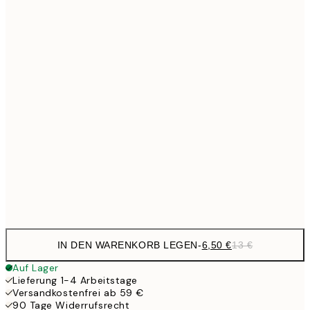
6,
21x30 cm
10,9
30x40 cm
21,
13,7
40x50 cm
27,
17,9
50x70 cm
35,
24,5
70x100 cm
Frame
options
IN DEN WARENKORB LEGEN
-
6,50 €
13 €
Auf Lager
Lieferung 1-4 Arbeitstage
Versandkostenfrei ab 59 €
90 Tage Widerrufsrecht