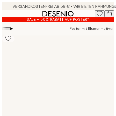
Skip
to
main
SALE - 50% RABATT AUF POSTER*
content.
▸
Poster mit Blumenmotiven
Product
images