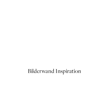
50%*
Live in the Moment Poster
Ab 6,50 €
13 €
Bilderwand Inspiration