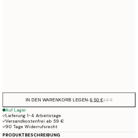
6,
21x30 cm
10,9
30x40 cm
21,
17,9
50x70 cm
35,
24,5
70x100 cm
Frame
options
IN DEN WARENKORB LEGEN
-
6,50 €
13 €
Auf Lager
Lieferung 1-4 Arbeitstage
Versandkostenfrei ab 59 €
90 Tage Widerrufsrecht
PRODUKTBESCHREIBUNG