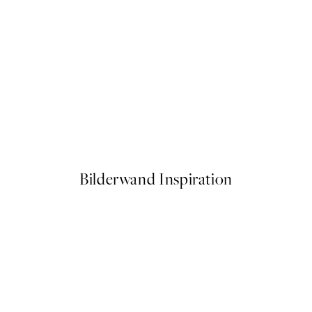
50%*
No2 Poster
Warming Sun Poster
Ab 3,98 €
7,95 €
Bilderwand Inspiration