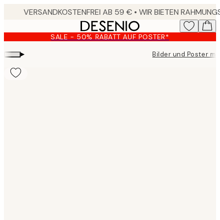
Skip
to
main
SALE - 50% RABATT AUF POSTER*
content.
▸
Bilder und Poster mit
Product
images