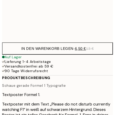
17,9
50x70 cm
35,
Frame
options
IN DEN WARENKORB LEGEN
-
6,50 €
13 €
Auf Lager
Lieferung 1-4 Arbeitstage
Versandkostenfrei ab 59 €
90 Tage Widerrufsrecht
PRODUKTBESCHREIBUNG
Schaue gerade Formel 1 Typografie
Textposter Formel 1.
Textposter mit dem Text „Please do not disturb currently
watching F1“ in weiß auf schwarzem Hintergrund. Dieses
Poster ist ein tolles Geschenk für Formel-1-Fans in deiner