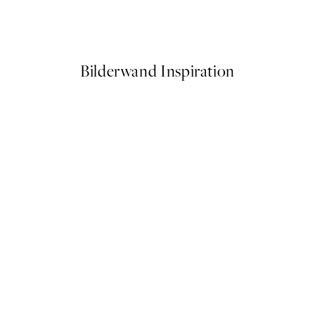
Moon Balloon Poster
Ab 3,98 €
7,95 €
Bilderwand Inspiration