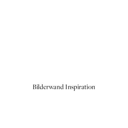
50%*
Vøringfossen Waterfall Poste
Ab 10,98 €
21,95 €
Bilderwand Inspiration