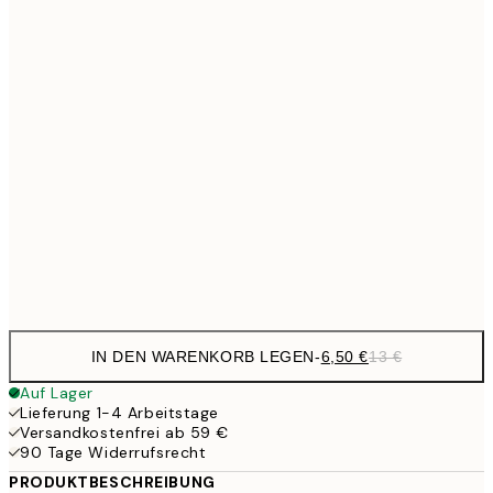
6,
21x30 cm
10,9
30x40 cm
21,
17,9
50x70 cm
35,
24,5
70x100 cm
Frame
options
IN DEN WARENKORB LEGEN
-
6,50 €
13 €
Auf Lager
Lieferung 1-4 Arbeitstage
Versandkostenfrei ab 59 €
90 Tage Widerrufsrecht
PRODUKTBESCHREIBUNG