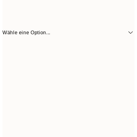
Wähle eine Option...
6,
21x30 cm