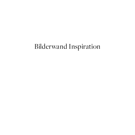
50%*
Blush Poster
Ab 6,50 €
13 €
Bilderwand Inspiration