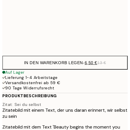
10,9
30x40 cm
21,
17,9
50x70 cm
35,
Frame
options
IN DEN WARENKORB LEGEN
-
6,50 €
13 €
Auf Lager
Lieferung 1-4 Arbeitstage
Versandkostenfrei ab 59 €
90 Tage Widerrufsrecht
PRODUKTBESCHREIBUNG
Zitat: Sei du selbst
Zitatebild mit einem Text, der uns daran erinnert, wir selbst
zu sein
Zitatebild mit dem Text 'Beauty begins the moment you