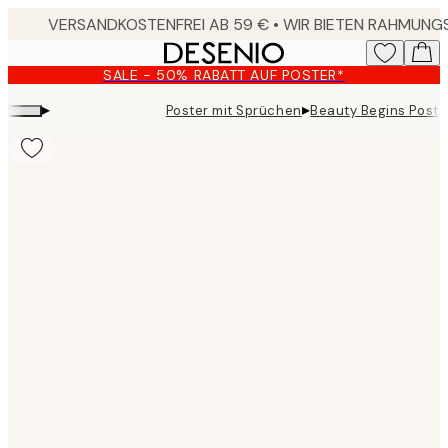
Skip
to
main
SALE - 50% RABATT AUF POSTER*
content.
▸
▸
Poster mit Sprüchen
Beauty Begins Poste
Product
images