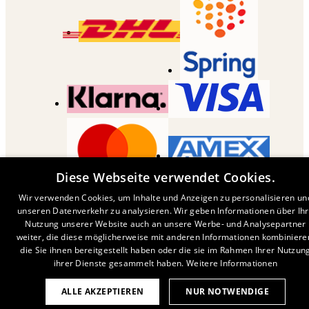
Diese Webseite verwendet Cookies.
COPYRIGHT ©
2026
,
DESENIO
AB
Wir verwenden Cookies, um Inhalte und Anzeigen zu personalisieren un
unseren Datenverkehr zu analysieren. Wir geben Informationen über Ih
Nutzung unserer Website auch an unsere Werbe- und Analysepartner
weiter, die diese möglicherweise mit anderen Informationen kombiniere
die Sie ihnen bereitgestellt haben oder die sie im Rahmen Ihrer Nutzun
ihrer Dienste gesammelt haben.
Weitere Informationen
ALLE AKZEPTIEREN
NUR NOTWENDIGE