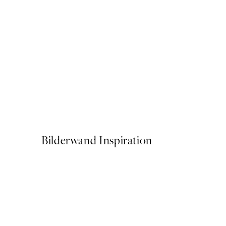
50%*
Turtle on the Beach Poster
Ab 6,50 €
13 €
Bilderwand Inspiration