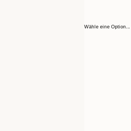
Wähle eine Option...
Frame
30x40 cm
options
50x70 cm