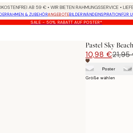
KOSTENFREI AB 59 € • WIR BIETEN RAHMUNGSSERVICE • LIE
DER
RAHMEN & ZUBEHÖR
ANGEBOTE
BILDERWÄNDE
INSPIRATION
FÜR 
SALE - 50% RABATT AUF POSTER*
Pastel Sky Beac
10,98 €
21,95
Poster
Größe wählen