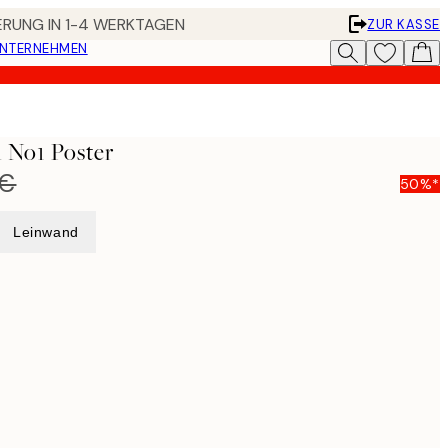
FERUNG IN 1-4 WERKTAGEN
ZUR KASSE
UNTERNEHMEN
h No1 Poster
 €
50%*
Leinwand