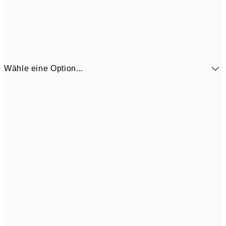
Wähle eine Option...
10,9
30x40 cm