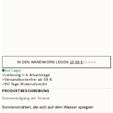
21,
13,7
40x50 cm
27,
17,9
50x70 cm
35,
Frame
options
IN DEN WARENKORB LEGEN
-
10,98 €
21,95 €
Auf Lager
Lieferung 1-4 Arbeitstage
Versandkostenfrei ab 59 €
90 Tage Widerrufsrecht
PRODUKTBESCHREIBUNG
Sonnenaufgang am Strand
Sonnenstrahlen, die sich auf dem Wasser spiegeln