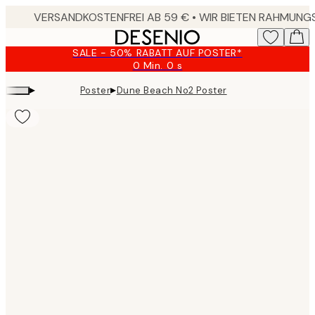
Skip
to
main
SALE - 50% RABATT AUF POSTER*
content.
0 Min.
0 s
Gültig
bis:
▸
▸
Poster
Dune Beach No2 Poster
2026-
08-
09
Product