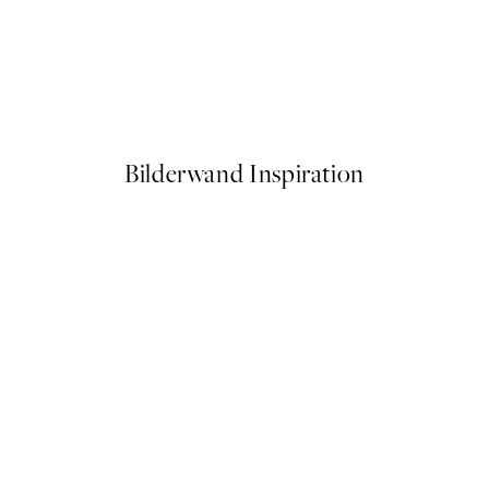
50%*
Blue Beach Wave Poster
Ab 6,50 €
13 €
Bilderwand Inspiration