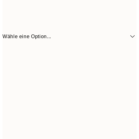
Wähle eine Option...
10,9
30x40 cm
21,