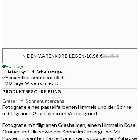
17,9
50x70 cm
35,
Frame
options
IN DEN WARENKORB LEGEN
-
10,98 €
21,95 €
Auf Lager
Lieferung 1-4 Arbeitstage
Versandkostenfrei ab 59 €
90 Tage Widerrufsrecht
PRODUKTBESCHREIBUNG
Gräser im Sonnenuntergang
Fotografie eines pastellfarbenen Himmels und der Sonne
mit filigranen Grashalmen im Vordergrund
Fotografie mit filigranen Grashalmen, einem Himmel in Rosa,
Orange und Lila sowie der Sonne im Hintergrund. Mit
Postern in sanften Pastelltönen kannst du deinem Zuhause