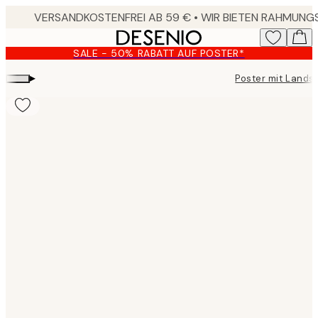
Skip
to
main
SALE - 50% RABATT AUF POSTER*
content.
▸
Poster mit Lands
Product
images