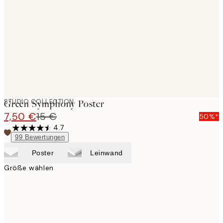
images
STUDIO COLLECTION
Green Symphony Poster
7,50 €
15 €
50%*
4.7
99
Bewertungen
Poster
Leinwand
Größe wählen