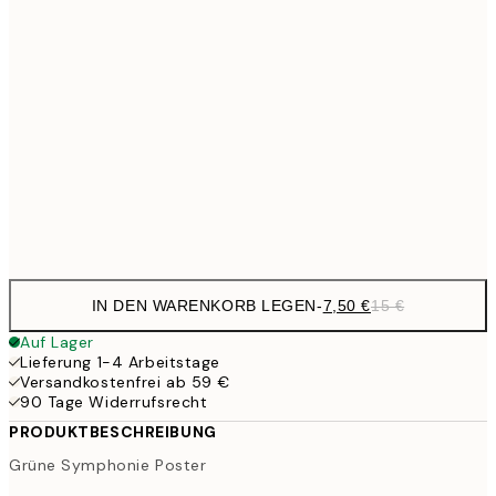
7,
21x30 cm
12,2
30x40 cm
24,
20,9
50x70 cm
41,
Frame
options
IN DEN WARENKORB LEGEN
-
7,50 €
15 €
Auf Lager
Lieferung 1-4 Arbeitstage
Versandkostenfrei ab 59 €
90 Tage Widerrufsrecht
PRODUKTBESCHREIBUNG
Grüne Symphonie Poster