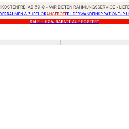
KOSTENFREI AB 59 € • WIR BIETEN RAHMUNGSSERVICE • LIE
DER
RAHMEN & ZUBEHÖR
ANGEBOTE
BILDERWÄNDE
INSPIRATION
FÜR 
SALE - 50% RABATT AUF POSTER*