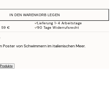
13,73 €
27,45 €
IN DEN WARENKORB LEGEN
17,98 €
35,95 €
Lieferung 1-4 Arbeitstage
b 59 €
90 Tage Widerrufsrecht
24,50 €
49 €
ß
Ein Poster von Schwimmern im italienischen Meer.
 Produkte