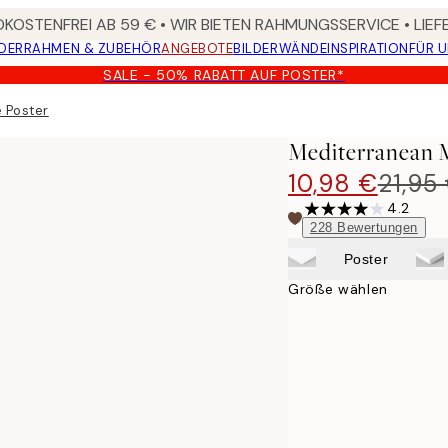
KOSTENFREI AB 59 € • WIR BIETEN RAHMUNGSSERVICE • LIE
DER
RAHMEN & ZUBEHÖR
ANGEBOTE
BILDERWÄNDE
INSPIRATION
FÜR 
SALE - 50% RABATT AUF POSTER*
 Poster
Mediterranean M
10,98 €
21,95
4.2
228
Bewertungen
Poster
Größe wählen