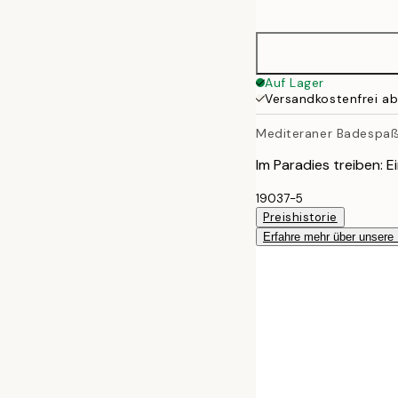
options
40x50 cm
50x70 cm
Auf Lager
Versandkostenfrei a
70x100 cm
Mediteraner Badespa
Im Paradies treiben: 
19037-5
Preishistorie
Erfahre mehr über unsere