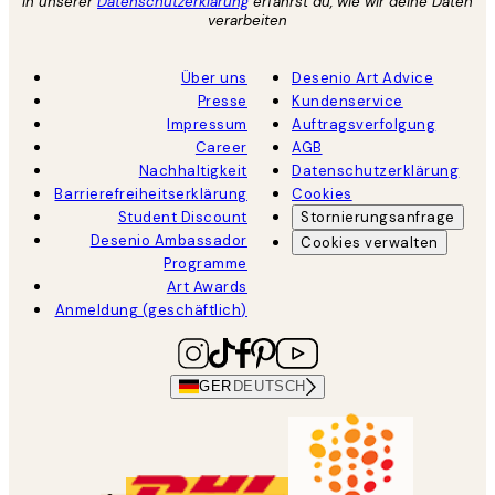
In unserer
Datenschutzerklärung
erfährst du, wie wir deine Daten
verarbeiten
Über uns
Desenio Art Advice
Presse
Kundenservice
Impressum
Auftragsverfolgung
Career
AGB
Nachhaltigkeit
Datenschutzerklärung
Barrierefreiheitserklärung
Cookies
Student Discount
Stornierungsanfrage
Desenio Ambassador
Cookies verwalten
Programme
Art Awards
Anmeldung (geschäftlich)
GER
DEUTSCH