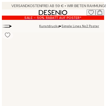
Skip
to
main
SALE - 50% RABATT AUF POSTER*
content.
▸
▸
Kunstdrucke
Simple Lines No2 Poster
Product
images