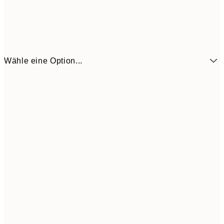
Wähle eine Option...
6,
21x30 cm