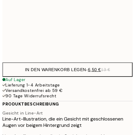
10,9
30x40 cm
21,
17,9
50x70 cm
35,
Frame
options
IN DEN WARENKORB LEGEN
-
6,50 €
13 €
Auf Lager
Lieferung 1-4 Arbeitstage
Versandkostenfrei ab 59 €
90 Tage Widerrufsrecht
PRODUKTBESCHREIBUNG
Gesicht in Line-Art
Line-Art-Illustration, die ein Gesicht mit geschlossenen
Augen vor beigem Hintergrund zeigt