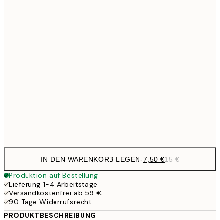
7,
21x30 cm
12,2
30x40 cm
24,
20,9
50x70 cm
41,
27,2
70x100 cm
54,
Frame
options
IN DEN WARENKORB LEGEN
-
7,50 €
15 €
Produktion auf Bestellung
Lieferung 1-4 Arbeitstage
Versandkostenfrei ab 59 €
90 Tage Widerrufsrecht
PRODUKTBESCHREIBUNG