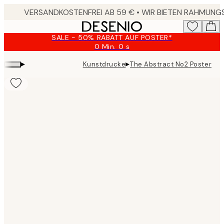
Skip
to
main
SALE - 50% RABATT AUF POSTER*
content.
0 Min.
0 s
Gültig
bis:
▸
▸
Kunstdrucke
The Abstract No2 Poster
2026-
08-
09
Product