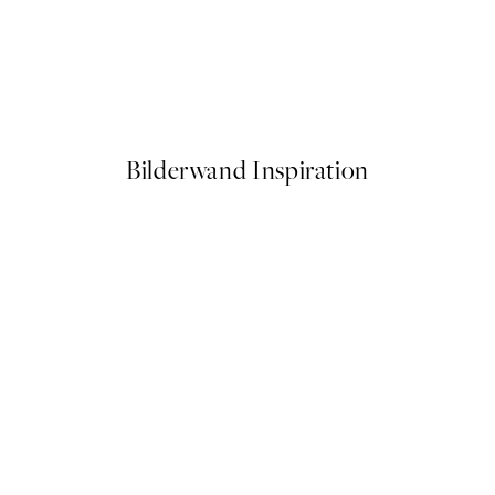
50%*
Ocean Palm Poster
Ab 6,50 €
13 €
Bilderwand Inspiration