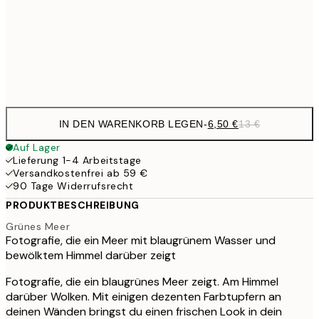
17,9
50x70 cm
35,
Frame
options
IN DEN WARENKORB LEGEN
-
6,50 €
13 €
Auf Lager
Lieferung 1-4 Arbeitstage
Versandkostenfrei ab 59 €
90 Tage Widerrufsrecht
PRODUKTBESCHREIBUNG
Grünes Meer
Fotografie, die ein Meer mit blaugrünem Wasser und
bewölktem Himmel darüber zeigt
Fotografie, die ein blaugrünes Meer zeigt. Am Himmel
darüber Wolken. Mit einigen dezenten Farbtupfern an
deinen Wänden bringst du einen frischen Look in dein