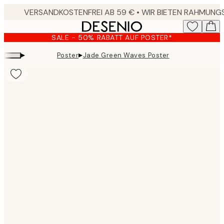
Skip
to
main
SALE - 50% RABATT AUF POSTER*
content.
▸
▸
Poster
Jade Green Waves Poster
Product
images