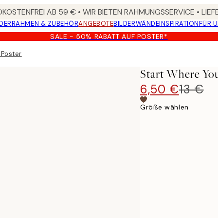
KOSTENFREI AB 59 € • WIR BIETEN RAHMUNGSSERVICE • LIE
DER
RAHMEN & ZUBEHÖR
ANGEBOTE
BILDERWÄNDE
INSPIRATION
FÜR 
SALE - 50% RABATT AUF POSTER*
 Poster
Start Where You
6,50 €
13 €
Größe wählen