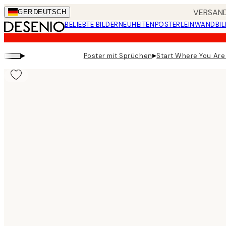
Skip
VERSAND
GER
DEUTSCH
to
BELIEBTE BILDER
NEUHEITEN
POSTER
LEINWANDBIL
main
content.
▸
▸
Poster mit Sprüchen
Start Where You Are