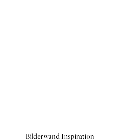
50%*
Your Mind, Poster
Ab 6,50 €
13 €
Bilderwand Inspiration