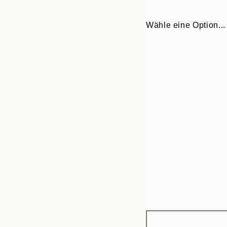
Wähle eine Option...
Frame
21x30 cm
options
30x40 cm