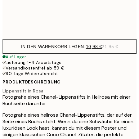
21,
Frame
options
IN DEN WARENKORB LEGEN
-
10,98 €
21,95 €
Auf Lager
Lieferung 1-4 Arbeitstage
Versandkostenfrei ab 59 €
90 Tage Widerrufsrecht
PRODUKTBESCHREIBUNG
Lippenstift in Rosa
Fotografie eines Chanel-Lippenstifts in Hellrosa mit einer
Buchseite darunter
Fotografie eines hellrosa Chanel-Lippenstifts, der auf der
Seite eines Buchs steht. Wenn du eine Schwäche für einen
luxuriösen Look hast, kannst du mit diesem Poster und
einigen klassischen Coco Chanel-Zitaten die perfekte