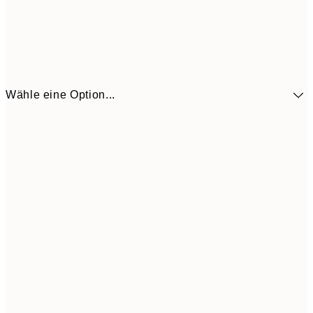
Wähle eine Option...
10,9
30x40 cm