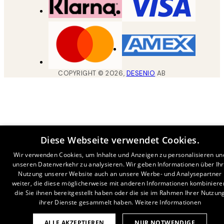
COPYRIGHT ©
2026
,
DESENIO
AB
Diese Webseite verwendet Cookies.
Wir verwenden Cookies, um Inhalte und Anzeigen zu personalisieren un
unseren Datenverkehr zu analysieren. Wir geben Informationen über Ih
Nutzung unserer Website auch an unsere Werbe- und Analysepartner
weiter, die diese möglicherweise mit anderen Informationen kombiniere
die Sie ihnen bereitgestellt haben oder die sie im Rahmen Ihrer Nutzun
ihrer Dienste gesammelt haben.
Weitere Informationen
ALLE AKZEPTIEREN
NUR NOTWENDIGE