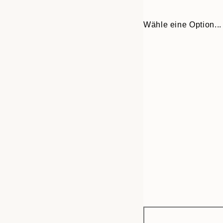
Wähle eine Option...
Frame
21x30 cm
options
30x40 cm