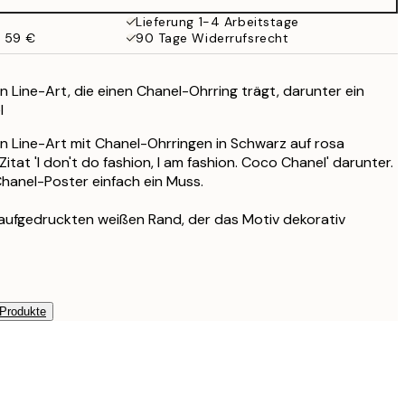
35,95 €
Lieferung 1-4 Arbeitstage
b 59 €
90 Tage Widerrufsrecht
 in Line-Art, die einen Chanel-Ohrring trägt, darunter ein
l
u in Line-Art mit Chanel-Ohrringen in Schwarz auf rosa
tat 'I don't do fashion, I am fashion. Coco Chanel' darunter.
Chanel-Poster einfach ein Muss.
 aufgedruckten weißen Rand, der das Motiv dekorativ
 Produkte