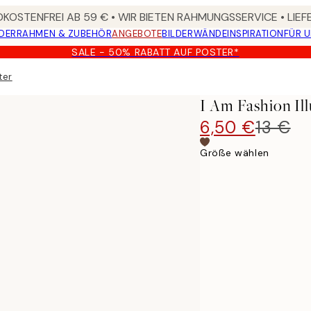
KOSTENFREI AB 59 € • WIR BIETEN RAHMUNGSSERVICE • LIE
DER
RAHMEN & ZUBEHÖR
ANGEBOTE
BILDERWÄNDE
INSPIRATION
FÜR 
SALE - 50% RABATT AUF POSTER*
ter
I Am Fashion Ill
6,50 €
13 €
Größe wählen