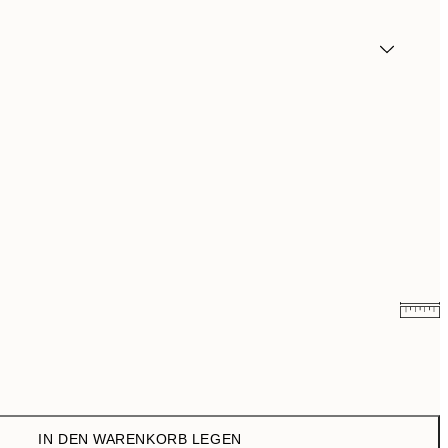
6,50 €
13 €
10,98 €
21,95 €
IN DEN WARENKORB LEGEN
17,98 €