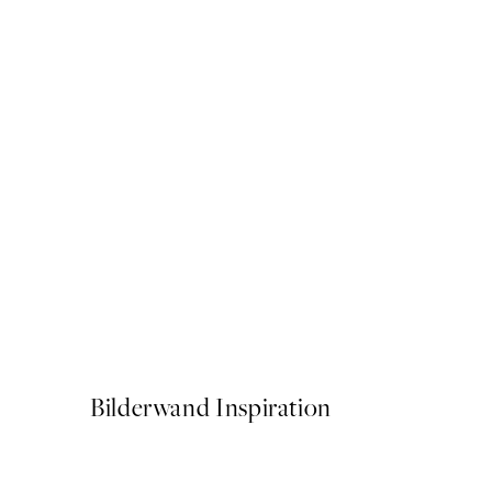
50%*
Love Beige Poster
Ab 3,98 €
7,95 €
Bilderwand Inspiration