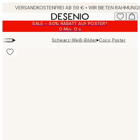
Skip
to
main
SALE - 50% RABATT AUF POSTER*
content.
0 Min.
0 s
Gültig
bis:
▸
▸
Schwarz-Weiß-Bilder
Coco, Poster
2026-
08-
09
Product