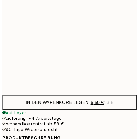
10,9
30x40 cm
21,
13,7
40x50 cm
27,
17,9
50x70 cm
35,
24,5
70x100 cm
Frame
options
IN DEN WARENKORB LEGEN
-
6,50 €
13 €
Auf Lager
Lieferung 1-4 Arbeitstage
Versandkostenfrei ab 59 €
90 Tage Widerrufsrecht
PRODUKTBESCHREIBUNG