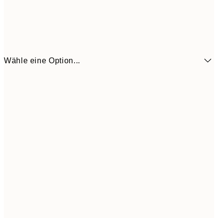
Wähle eine Option...
6,
21x30 cm