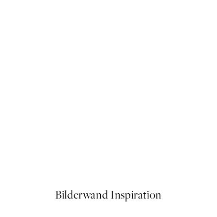
50%*
, Botanical Study Poster
Retro Botanical Poster
Ab 6,50 €
13 €
Bilderwand Inspiration