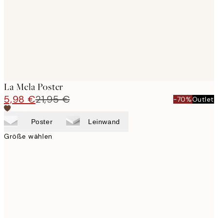
images
La Mela Poster
5,98 €
21,95 €
-70%
Outlet
Poster
Leinwand
Größe wählen