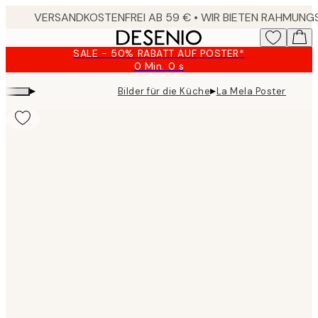
Skip
to
main
SALE - 50% RABATT AUF POSTER*
content.
0 Min.
0 s
Gültig
bis:
▸
▸
Bilder für die Küche
La Mela Poster
2026-
08-
09
Product