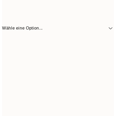
Wähle eine Option...
5,
30x40 cm
21,