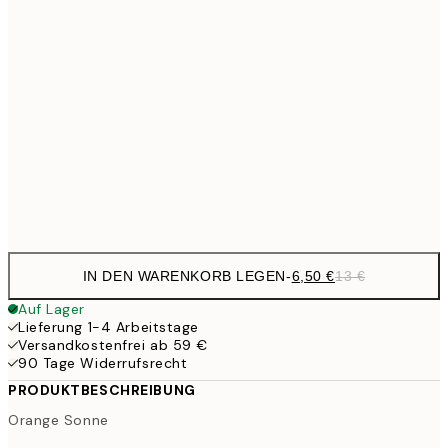
6,
21x30 cm
10,9
30x40 cm
21,
17,9
50x70 cm
35,
Frame
options
IN DEN WARENKORB LEGEN
-
6,50 €
13 €
Auf Lager
Lieferung 1-4 Arbeitstage
Versandkostenfrei ab 59 €
90 Tage Widerrufsrecht
PRODUKTBESCHREIBUNG
Orange Sonne