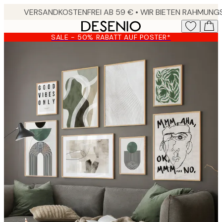
Skip
to
main
SALE - 50% RABATT AUF POSTER*
content.