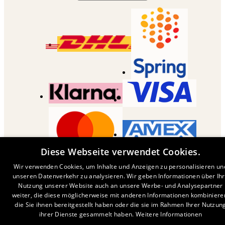
Diese Webseite verwendet Cookies.
COPYRIGHT ©
2026
,
DESENIO
AB
Wir verwenden Cookies, um Inhalte und Anzeigen zu personalisieren un
unseren Datenverkehr zu analysieren. Wir geben Informationen über Ih
Nutzung unserer Website auch an unsere Werbe- und Analysepartner
weiter, die diese möglicherweise mit anderen Informationen kombiniere
die Sie ihnen bereitgestellt haben oder die sie im Rahmen Ihrer Nutzun
ihrer Dienste gesammelt haben.
Weitere Informationen