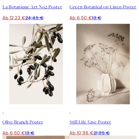
La Botanique Art No2 Poster
Green Botanical on Linen Poster
Ab 12,23 €
24,45 €
Ab 6,50 €
13 €
50%*
50%*
Olive Branch Poster
Still Life Vase Poster
Ab 6,50 €
13 €
Ab 10,98 €
21,95 €