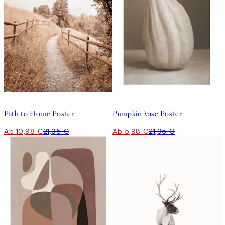
50%*
-70%
Outlet
Path to Home Poster
Pumpkin Vase Poster
Ab 10,98 €
21,95 €
Ab 5,98 €
21,95 €