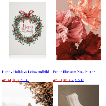
30%*
50%*
Happy Holidays Leinwandbild
Paper Blossom No2 Poster
Ab 41,30 €
59 €
Ab 10,98 €
21,95 €