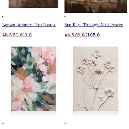
50%*
-70%
Outlet
Brown Botanical No1 Poster
Sun Rays Through Mist Poster
Ab 6,50 €
13 €
Ab 5,98 €
21,95 €
30%*
30%*