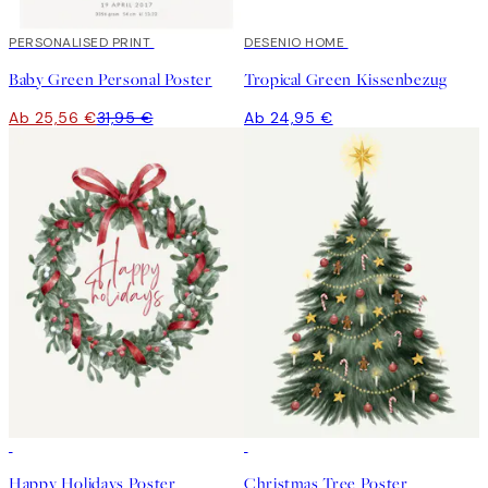
20%*
PERSONALISED PRINT
DESENIO HOME
Baby Green Personal Poster
Tropical Green Kissenbezug
Ab 25,56 €
31,95 €
Ab 24,95 €
50%*
50%*
Happy Holidays Poster
Christmas Tree Poster