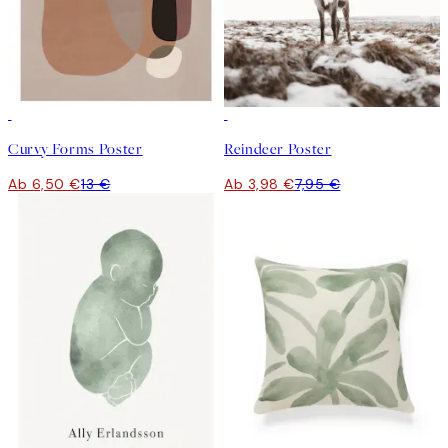
50%*
50%*
Curvy Forms Poster
Reindeer Poster
Ab 6,50 €
13 €
Ab 3,98 €
7,95 €