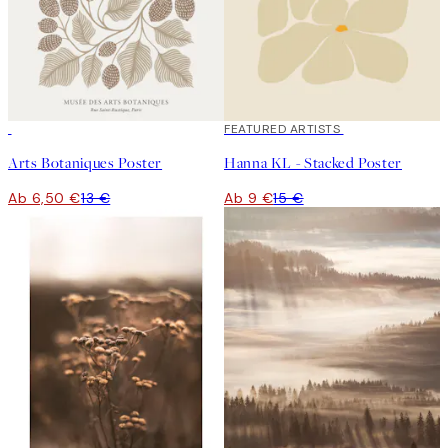
50%*
40%*
FEATURED ARTISTS
Arts Botaniques Poster
Hanna KL - Stacked Poster
Ab 6,50 €
13 €
Ab 9 €
15 €